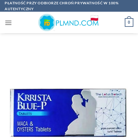
Przewiń
PŁATNOŚĆ PRZY ODBIORZE CHROŃ PRYWATNOŚĆ W 100%
AUTENTYCZNY
do
zawartości
0