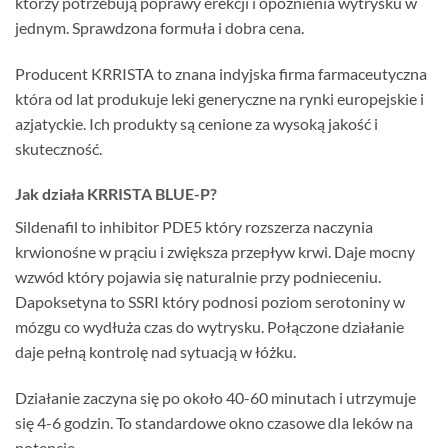
którzy potrzebują poprawy erekcji i opóźnienia wytrysku w
jednym. Sprawdzona formuła i dobra cena.
Producent KRRISTA to znana indyjska firma farmaceutyczna
która od lat produkuje leki generyczne na rynki europejskie i
azjatyckie. Ich produkty są cenione za wysoką jakość i
skuteczność.
Jak działa KRRISTA BLUE-P?
Sildenafil to inhibitor PDE5 który rozszerza naczynia
krwionośne w prąciu i zwiększa przepływ krwi. Daje mocny
wzwód który pojawia się naturalnie przy podnieceniu.
Dapoksetyna to SSRI który podnosi poziom serotoniny w
mózgu co wydłuża czas do wytrysku. Połączone działanie
daje pełną kontrolę nad sytuacją w łóżku.
Działanie zaczyna się po około 40-60 minutach i utrzymuje
się 4-6 godzin. To standardowe okno czasowe dla leków na
potencję.