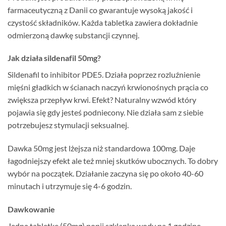
farmaceutyczną z Danii co gwarantuje wysoką jakość i
czystość składników. Każda tabletka zawiera dokładnie
odmierzoną dawkę substancji czynnej.
Jak działa sildenafil 50mg?
Sildenafil to inhibitor PDE5. Działa poprzez rozluźnienie
mięśni gładkich w ścianach naczyń krwionośnych prącia co
zwiększa przepływ krwi. Efekt? Naturalny wzwód który
pojawia się gdy jesteś podniecony. Nie działa sam z siebie
potrzebujesz stymulacji seksualnej.
Dawka 50mg jest lżejsza niż standardowa 100mg. Daje
łagodniejszy efekt ale też mniej skutków ubocznych. To dobry
wybór na początek. Działanie zaczyna się po około 40-60
minutach i utrzymuje się 4-6 godzin.
Dawkowanie
Jedną tabletkę (50mg) popij szklanką wody na 1 godzinę