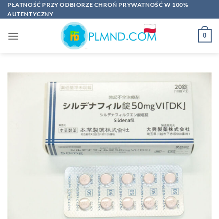
Przewiń
PŁATNOŚĆ PRZY ODBIORZE CHROŃ PRYWATNOŚĆ W 100%
AUTENTYCZNY
do
zawartości
0