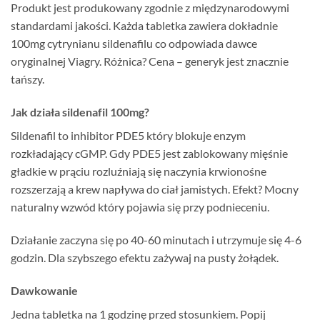
Produkt jest produkowany zgodnie z międzynarodowymi
standardami jakości. Każda tabletka zawiera dokładnie
100mg cytrynianu sildenafilu co odpowiada dawce
oryginalnej Viagry. Różnica? Cena – generyk jest znacznie
tańszy.
Jak działa sildenafil 100mg?
Sildenafil to inhibitor PDE5 który blokuje enzym
rozkładający cGMP. Gdy PDE5 jest zablokowany mięśnie
gładkie w prąciu rozluźniają się naczynia krwionośne
rozszerzają a krew napływa do ciał jamistych. Efekt? Mocny
naturalny wzwód który pojawia się przy podnieceniu.
Działanie zaczyna się po 40-60 minutach i utrzymuje się 4-6
godzin. Dla szybszego efektu zażywaj na pusty żołądek.
Dawkowanie
Jedna tabletka na 1 godzinę przed stosunkiem. Popij