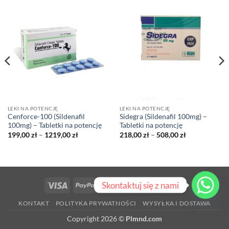
LEKI NA POTENCJĘ
LEKI NA POTENCJĘ
Cenforce-100 (Sildenafil
Sidegra (Sildenafil 100mg) –
100mg) – Tabletki na potencję
Tabletki na potencję
Zakres
Zakres
199,00
zł
–
1219,00
zł
218,00
zł
–
508,00
zł
cen:
cen:
od
od
199,00 zł
218,00 zł
do
do
1219,00 zł
508,00 zł
Skontaktuj się z nami
Visa
PayPal
Stripe
MasterCard
Cash
On
KONTAKT
POLITYKA PRYWATNOŚCI
WYSYŁKA I DOSTAWA
Delivery
Copyright 2026 ©
Plmnd.com