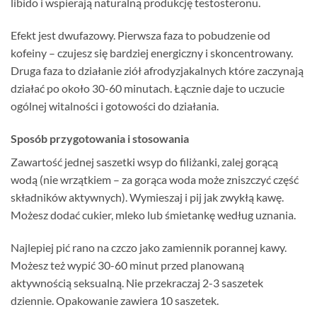
libido i wspierają naturalną produkcję testosteronu.
Efekt jest dwufazowy. Pierwsza faza to pobudzenie od
kofeiny – czujesz się bardziej energiczny i skoncentrowany.
Druga faza to działanie ziół afrodyzjakalnych które zaczynają
działać po około 30-60 minutach. Łącznie daje to uczucie
ogólnej witalności i gotowości do działania.
Sposób przygotowania i stosowania
Zawartość jednej saszetki wsyp do filiżanki, zalej gorącą
wodą (nie wrzątkiem – za gorąca woda może zniszczyć część
składników aktywnych). Wymieszaj i pij jak zwykłą kawę.
Możesz dodać cukier, mleko lub śmietankę według uznania.
Najlepiej pić rano na czczo jako zamiennik porannej kawy.
Możesz też wypić 30-60 minut przed planowaną
aktywnością seksualną. Nie przekraczaj 2-3 saszetek
dziennie. Opakowanie zawiera 10 saszetek.