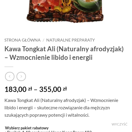
STRONA GŁÓWNA
/
NATURALNE PREPARATY
Kawa Tongkat Ali (Naturalny afrodyzjak)
– Wzmocnienie libido i energii
Zakres
183,00
–
355,00
zł
zł
cen:
Kawa Tongkat Ali (Naturalny afrodyzjak) – Wzmocnienie
od
libido i energii – skuteczne rozwiązanie dla mężczyzn
183,00 zł
szukających poprawy potencji i witalności.
do
355,00 zł
WYCZYŚĆ
Wybierz pakiet rabatowy