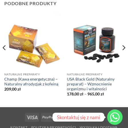
PODOBNE PRODUKTY
NATURALNE PREPARATY
NATURALNE PREPARATY
Champ (Kawa energetyczna) –
USA Black Gold (Naturalny
Naturalny afrodyzjak z kofeiną
preparat) – Wzmocnienie
organizmu i witalności
209,00
zł
Zakres
178,00
zł
–
965,00
zł
cen:
od
178,00 zł
do
965,00 zł
Skontaktuj się z nami
Visa
PayPal
Stripe
MasterCard
Cash
On
KONTAKT
POLITYKA PRYWATNOŚCI
WYSYŁKA I DOSTAWA