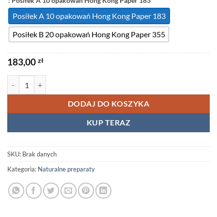
: Posiłek A 10 opakowań Hong Kong Paper 183
Posiłek A 10 opakowań Hong Kong Paper 183
Posiłek B 20 opakowań Hong Kong Paper 355
183,00
zł
ilość Kawa Tongkat Ali (Naturalny afrodyzjak) – Wzmocnienie libido i 
DODAJ DO KOSZYKA
KUP TERAZ
SKU:
Brak danych
Kategoria:
Naturalne preparaty