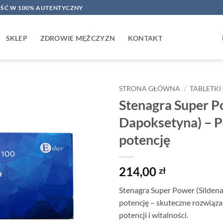
ŚĆ W 100% AUTENTYCZNY
SKLEP
ZDROWIE MĘŻCZYZN
KONTAKT
STRONA GŁÓWNA
/
TABLETK
Stenagra Super Po
Dapoksetyna) – P
potencję
214,00
zł
Stenagra Super Power (Sildena
potencję – skuteczne rozwiąz
potencji i witalności.