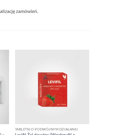
alizację zamówień.
TABLETKI O PODWÓJNYM DZIAŁANIU
) –
Levifil Żel doustny (Wardenafil +