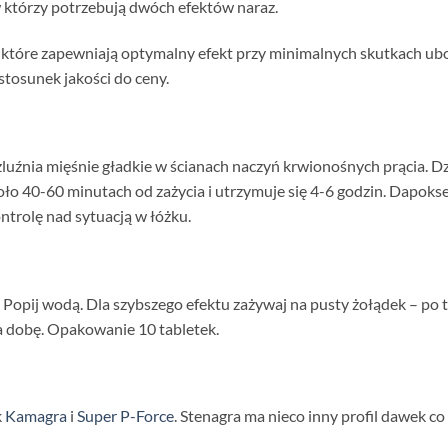
 którzy potrzebują dwóch efektów naraz.
 które zapewniają optymalny efekt przy minimalnych skutkach ub
stosunek jakości do ceny.
ozluźnia mięśnie gładkie w ścianach naczyń krwionośnych prącia. 
oło 40-60 minutach od zażycia i utrzymuje się 4-6 godzin. Dapok
ntrolę nad sytuacją w łóżku.
. Popij wodą. Dla szybszego efektu zażywaj na pusty żołądek – po
 na dobę. Opakowanie 10 tabletek.
k
Kamagra
i
Super P-Force
. Stenagra ma nieco inny profil dawek co