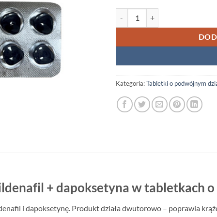
ilość Stenagra Super Power (Silde
DOD
Kategoria:
Tabletki o podwójnym dzi
ildenafil + dapoksetyna w tabletkach 
ldenafil i dapoksetynę. Produkt działa dwutorowo – poprawia krąż