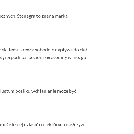
ocznych. Stenagra to znana marka
Dzięki temu krew swobodnie napływa do ciał
setyna podnosi poziom serotoniny w mózgu
 tłustym posiłku wchłanianie może być
 może lepiej działać u niektórych mężczyzn.