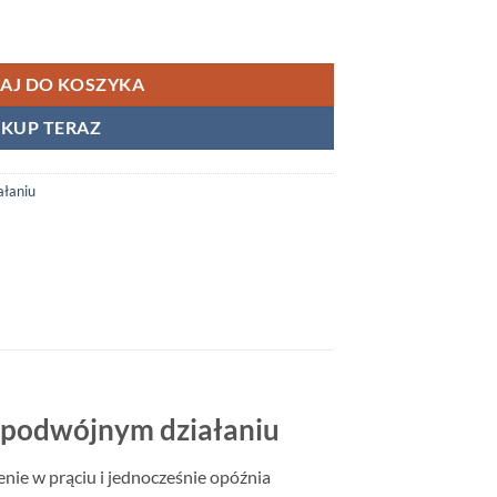
nafil + Dapoksetyna) – Podwójne działanie na potencję
AJ DO KOSZYKA
KUP TERAZ
ałaniu
o podwójnym działaniu
enie w prąciu i jednocześnie opóźnia