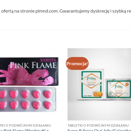
 ofertą na stronie plmnd.com. Gwarantujemy dyskrecję i szybką re
Promocja!
TKI O PODWÓJNYM DZIAŁANIU
TABLETKI O PODWÓJNYM DZIAŁANIU
ta Pink Flame (Wardenafil +
Super P-Force Oral Jelly (Galaretka