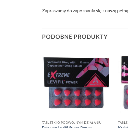
Zapraszamy do zapoznania się z naszą pełną
PODOBNE PRODUKTY
NYM DZIAŁANIU
TABLETKI O PODWÓJNYM DZIAŁANIU
TABLE
r (Wardenafil +
Extreme Levifil Super Power
Krris