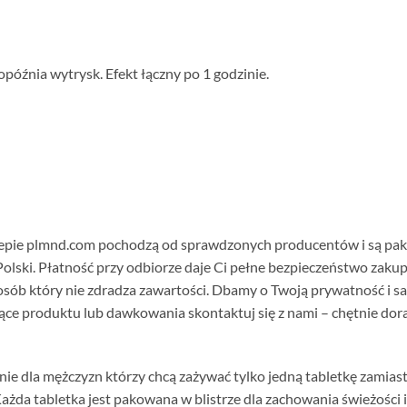
opóźnia wytrysk. Efekt łączny po 1 godzinie.
epie plmnd.com pochodzą od sprawdzonych producentów i są pako
j Polski. Płatność przy odbiorze daje Ci pełne bezpieczeństwo za
sób który nie zdradza zawartości. Dbamy o Twoją prywatność i sat
zące produktu lub dawkowania skontaktuj się z nami – chętnie dor
ie dla mężczyzn którzy chcą zażywać tylko jedną tabletkę zamia
żda tabletka jest pakowana w blistrze dla zachowania świeżości i