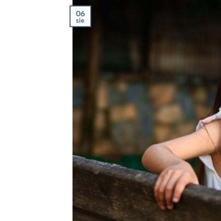
06
sie