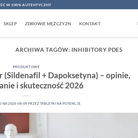
ŚĆ W 100% AUTENTYCZNY
SKLEP
ZDROWIE MĘŻCZYZN
KONTAKT
ARCHIWA TAGÓW:
INHIBITORY PDE5
PRODUKTOWE
(Sildenafil + Dapoksetyna) – opinie,
nie i skuteczność 2026
O NA
2026-08-09
PRZEZ
TABLETKI NA POTENCJĘ