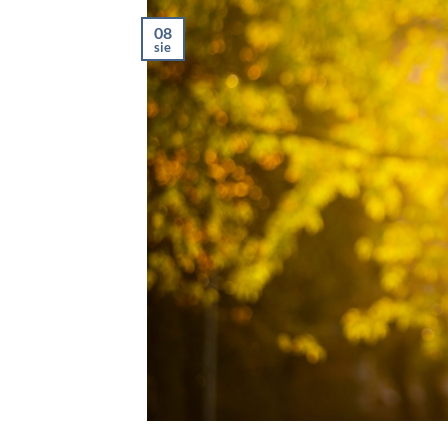
08
sie