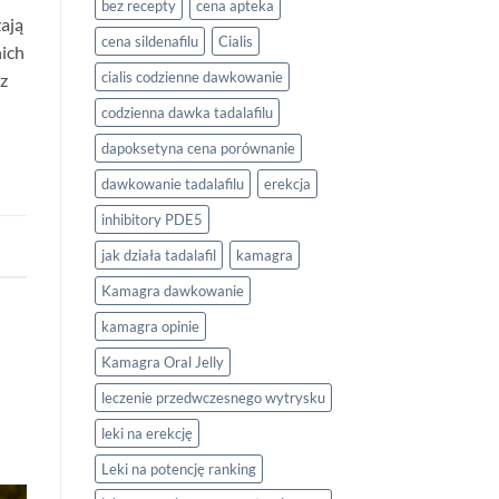
bez recepty
cena apteka
ają
cena sildenafilu
Cialis
nich
cialis codzienne dawkowanie
 z
codzienna dawka tadalafilu
dapoksetyna cena porównanie
dawkowanie tadalafilu
erekcja
inhibitory PDE5
jak działa tadalafil
kamagra
Kamagra dawkowanie
kamagra opinie
Kamagra Oral Jelly
leczenie przedwczesnego wytrysku
leki na erekcję
Leki na potencję ranking