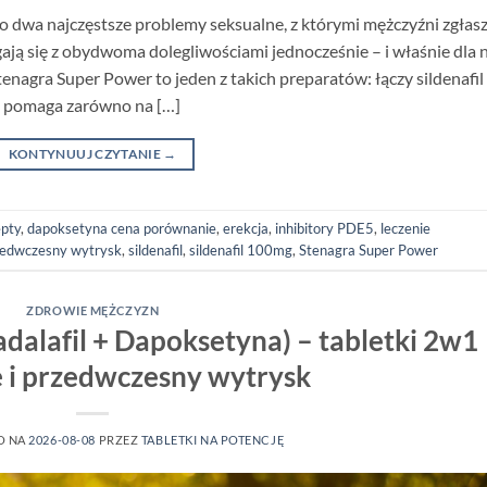
o dwa najczęstsze problemy seksualne, z którymi mężczyźni zgłasz
ają się z obydwoma dolegliwościami jednocześnie – i właśnie dla 
enagra Super Power to jeden z takich preparatów: łączy sildenafil
mu pomaga zarówno na […]
KONTYNUUJ CZYTANIE
→
epty
,
dapoksetyna cena porównanie
,
erekcja
,
inhibitory PDE5
,
leczenie
zedwczesny wytrysk
,
sildenafil
,
sildenafil 100mg
,
Stenagra Super Power
ZDROWIE MĘŻCZYZN
adalafil + Dapoksetyna) – tabletki 2w1
ę i przedwczesny wytrysk
O NA
2026-08-08
PRZEZ
TABLETKI NA POTENCJĘ