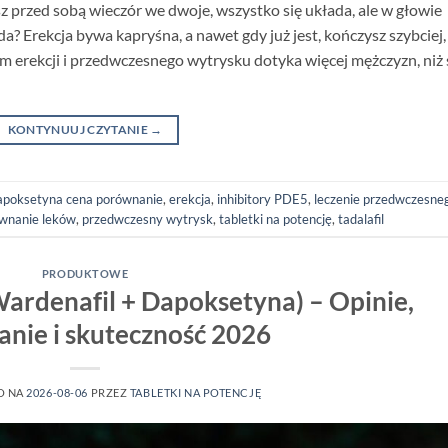
z przed sobą wieczór we dwoje, wszystko się układa, ale w głowie
da? Erekcja bywa kapryśna, a nawet gdy już jest, kończysz szybciej,
m erekcji i przedwczesnego wytrysku dotyka więcej mężczyzn, niż 
KONTYNUUJ CZYTANIE
→
apoksetyna cena porównanie
,
erekcja
,
inhibitory PDE5
,
leczenie przedwczesne
wnanie leków
,
przedwczesny wytrysk
,
tabletki na potencję
,
tadalafil
PRODUKTOWE
(Wardenafil + Dapoksetyna) – Opinie,
nie i skuteczność 2026
O NA
2026-08-06
PRZEZ
TABLETKI NA POTENCJĘ