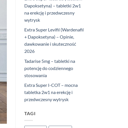
Dapoksetyna) – tabletki 2w1
na erekcję i przedwczesny
wytrysk
Extra Super Levifil (Wardenafil
+ Dapoksetyna) – Opinie,
dawkowanie i skuteczność
2026
Tadarise 5mg – tabletki na
potencję do codziennego
stosowania
Extra Super I-COT – mocna
tabletka 2w1 na erekcję i
przedwczesny wytrysk
TAGI