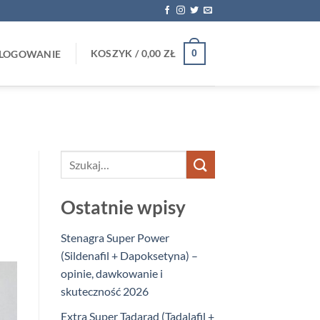
KOSZYK /
0,00
ZŁ
0
LOGOWANIE
Ostatnie wpisy
Stenagra Super Power
(Sildenafil + Dapoksetyna) –
opinie, dawkowanie i
skuteczność 2026
Extra Super Tadarad (Tadalafil +