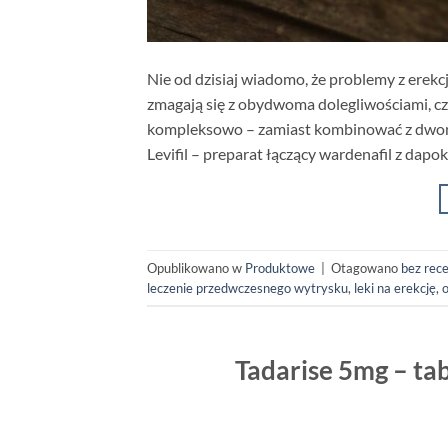
Nie od dzisiaj wiadomo, że problemy z erekc
zmagają się z obydwoma dolegliwościami, cz
kompleksowo – zamiast kombinować z dwoma 
Levifil – preparat łączący wardenafil z dap
Opublikowano w
Produktowe
|
Otagowano
bez rec
leczenie przedwczesnego wytrysku
,
leki na erekcję
,
Tadarise 5mg – ta