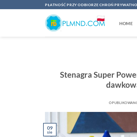
Przewiń
PŁATNOŚĆ PRZY ODBIORZE CHROŃ PRYWATNO
do
zawartości
HOME
Stenagra Super Power 
dawkowa
OPUBLIKOWAN
09
sie