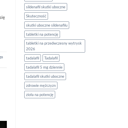
sildenafil skutki uboczne
Skuteczność
się
skutki uboczne sildenafilu
tabletki na potencję
tabletki na przedwczesny wytrysk
2026
go
tadalafil
Tadalafil
tadalafil 5 mg dziennie
tadalafil skutki uboczne
zdrowie mężczyzn
zioła na potencję