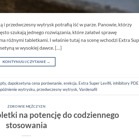
ją i przedwczesny wytrysk potrafią iść w parze. Panowie, którzy
ęsto szukają jednego rozwiązania, które załatwi sprawę
różnymi tabletkami. I właśnie tutaj na scenę wchodzi Extra Sup
oksetyną w wysokiej dawce. […]
KONTYNUUJ CZYTANIE
→
epty
,
dapoksetyna cena porównanie
,
erekcja
,
Extra Super Levifil
,
inhibitory PD
opóźnienie wytrysku
,
przedwczesny wytrysk
,
Vardenafil
ZDROWIE MĘŻCZYZN
bletki na potencję do codziennego
stosowania