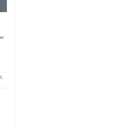
er
E5
,