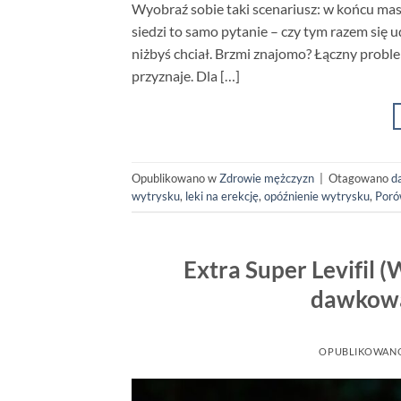
Wyobraź sobie taki scenariusz: w końcu mas
siedzi to samo pytanie – czy tym razem się u
niżbyś chciał. Brzmi znajomo? Łączny proble
przyznaje. Dla […]
Opublikowano w
Zdrowie mężczyzn
|
Otagowano
d
wytrysku
,
leki na erekcję
,
opóźnienie wytrysku
,
Poró
Extra Super Levifil 
dawkowa
OPUBLIKOWAN