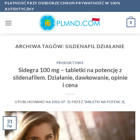
Przewiń
PŁATNOŚĆ PRZY ODBIORZE CHROŃ PRYWATNOŚĆ W 100%
AUTENTYCZNY
do
zawartości
0
ARCHIWA TAGÓW:
SILDENAFIL DZIAŁANIE
PRODUKTOWE
Sidegra 100 mg – tabletki na potencję z
sildenafilem. Działanie, dawkowanie, opinie
i cena
OPUBLIKOWANO NA
2026-07-31
PRZEZ
TABLETKI NA POTENCJĘ
31
lip