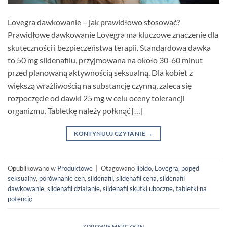
Lovegra dawkowanie – jak prawidłowo stosować?
Prawidłowe dawkowanie Lovegra ma kluczowe znaczenie dla
skuteczności i bezpieczeństwa terapii. Standardowa dawka
to 50 mg sildenafilu, przyjmowana na około 30-60 minut
przed planowaną aktywnością seksualną. Dla kobiet z
większą wrażliwością na substancję czynną, zaleca się
rozpoczęcie od dawki 25 mg w celu oceny tolerancji
organizmu. Tabletkę należy połknąć […]
KONTYNUUJ CZYTANIE
→
Opublikowano w
Produktowe
|
Otagowano
libido
,
Lovegra
,
popęd
seksualny
,
porównanie cen
,
sildenafil
,
sildenafil cena
,
sildenafil
dawkowanie
,
sildenafil działanie
,
sildenafil skutki uboczne
,
tabletki na
potencję
ZDROWIE MĘŻCZYZN