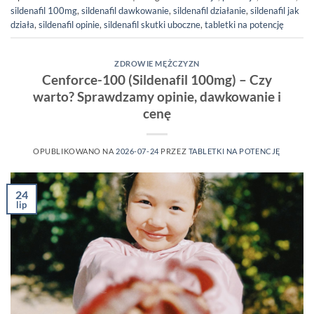
sildenafil 100mg
,
sildenafil dawkowanie
,
sildenafil działanie
,
sildenafil jak
działa
,
sildenafil opinie
,
sildenafil skutki uboczne
,
tabletki na potencję
ZDROWIE MĘŻCZYZN
Cenforce-100 (Sildenafil 100mg) – Czy
warto? Sprawdzamy opinie, dawkowanie i
cenę
OPUBLIKOWANO NA
2026-07-24
PRZEZ
TABLETKI NA POTENCJĘ
24
lip