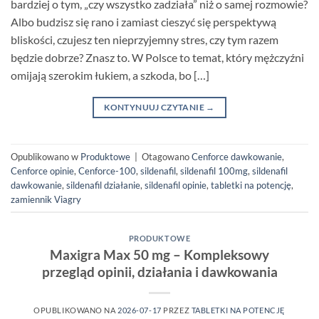
bardziej o tym, „czy wszystko zadziała” niż o samej rozmowie?
Albo budzisz się rano i zamiast cieszyć się perspektywą
bliskości, czujesz ten nieprzyjemny stres, czy tym razem
będzie dobrze? Znasz to. W Polsce to temat, który mężczyźni
omijają szerokim łukiem, a szkoda, bo […]
KONTYNUUJ CZYTANIE
→
Opublikowano w
Produktowe
|
Otagowano
Cenforce dawkowanie
,
Cenforce opinie
,
Cenforce-100
,
sildenafil
,
sildenafil 100mg
,
sildenafil
dawkowanie
,
sildenafil działanie
,
sildenafil opinie
,
tabletki na potencję
,
zamiennik Viagry
PRODUKTOWE
Maxigra Max 50 mg – Kompleksowy
przegląd opinii, działania i dawkowania
OPUBLIKOWANO NA
2026-07-17
PRZEZ
TABLETKI NA POTENCJĘ