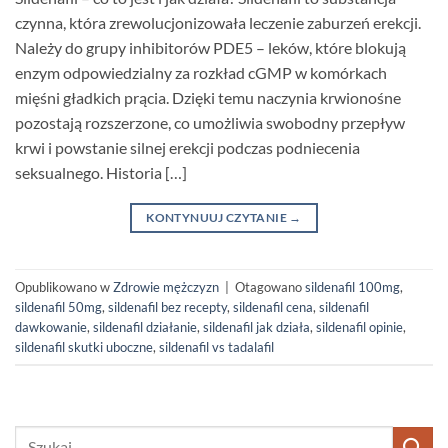
czynna, która zrewolucjonizowała leczenie zaburzeń erekcji.
Należy do grupy inhibitorów PDE5 – leków, które blokują
enzym odpowiedzialny za rozkład cGMP w komórkach
mięśni gładkich prącia. Dzięki temu naczynia krwionośne
pozostają rozszerzone, co umożliwia swobodny przepływ
krwi i powstanie silnej erekcji podczas podniecenia
seksualnego. Historia […]
KONTYNUUJ CZYTANIE
→
Opublikowano w
Zdrowie mężczyzn
|
Otagowano
sildenafil 100mg
,
sildenafil 50mg
,
sildenafil bez recepty
,
sildenafil cena
,
sildenafil
dawkowanie
,
sildenafil działanie
,
sildenafil jak działa
,
sildenafil opinie
,
sildenafil skutki uboczne
,
sildenafil vs tadalafil