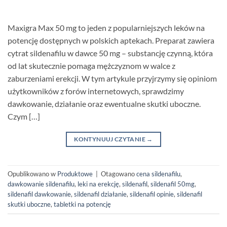
Maxigra Max 50 mg to jeden z popularniejszych leków na
potencję dostępnych w polskich aptekach. Preparat zawiera
cytrat sildenafilu w dawce 50 mg – substancję czynną, która
od lat skutecznie pomaga mężczyznom w walce z
zaburzeniami erekcji. W tym artykule przyjrzymy się opiniom
użytkowników z forów internetowych, sprawdzimy
dawkowanie, działanie oraz ewentualne skutki uboczne.
Czym […]
KONTYNUUJ CZYTANIE
→
Opublikowano w
Produktowe
|
Otagowano
cena sildenafilu
,
dawkowanie sildenafilu
,
leki na erekcję
,
sildenafil
,
sildenafil 50mg
,
sildenafil dawkowanie
,
sildenafil działanie
,
sildenafil opinie
,
sildenafil
skutki uboczne
,
tabletki na potencję