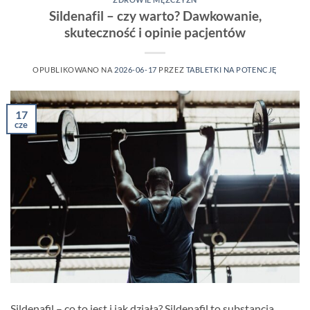
Sildenafil – czy warto? Dawkowanie,
skuteczność i opinie pacjentów
OPUBLIKOWANO NA
2026-06-17
PRZEZ
TABLETKI NA POTENCJĘ
17
cze
Sildenafil – co to jest i jak działa? Sildenafil to substancja