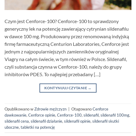
Czym jest Cenforce-100? Cenforce-100 to sprawdzony
generyczny lek na potencję zawierający cytrynian sildenafilu
w dawce 100 mg. Produkowany przez renomowaną indyjską
firmę farmaceutyczną Centurion Laboratories, Cenforce jest
jednym z najpopularniejszych zamienników oryginalnej
Viagry na całym świecie, w tym również w Polsce. Sildenafil,
czyli substancja czynna w Cenforce-100, należy do grupy
inhibitorów PDE5. To najlepiej przebadany […]
KONTYNUUJ CZYTANIE
→
Opublikowano w
Zdrowie mężczyzn
|
Otagowano
Cenforce
dawkowanie
,
Cenforce opinie
,
Cenforce-100
,
sildenafil
,
sildenafil 100mg
,
sildenafil cena
,
sildenafil działanie
,
sildenafil opinie
,
sildenafil skutki
uboczne
,
tabletki na potencję