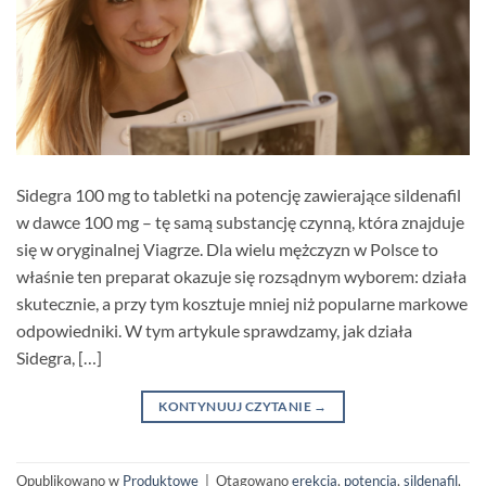
Sidegra 100 mg to tabletki na potencję zawierające sildenafil
w dawce 100 mg – tę samą substancję czynną, która znajduje
się w oryginalnej Viagrze. Dla wielu mężczyzn w Polsce to
właśnie ten preparat okazuje się rozsądnym wyborem: działa
skutecznie, a przy tym kosztuje mniej niż popularne markowe
odpowiedniki. W tym artykule sprawdzamy, jak działa
Sidegra, […]
KONTYNUUJ CZYTANIE
→
Opublikowano w
Produktowe
|
Otagowano
erekcja
,
potencja
,
sildenafil
,