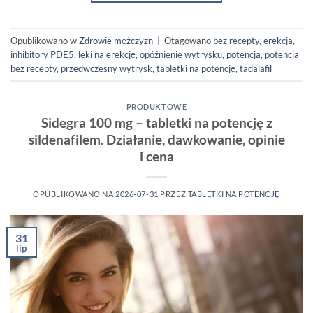
Opublikowano w
Zdrowie mężczyzn
|
Otagowano
bez recepty
,
erekcja
,
inhibitory PDE5
,
leki na erekcję
,
opóźnienie wytrysku
,
potencja
,
potencja
bez recepty
,
przedwczesny wytrysk
,
tabletki na potencję
,
tadalafil
PRODUKTOWE
Sidegra 100 mg – tabletki na potencję z
sildenafilem. Działanie, dawkowanie, opinie
i cena
OPUBLIKOWANO NA
2026-07-31
PRZEZ
TABLETKI NA POTENCJĘ
31
lip