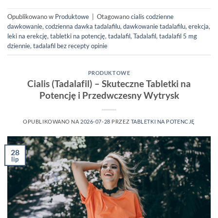
Opublikowano w
Produktowe
|
Otagowano
cialis codzienne
dawkowanie
,
codzienna dawka tadalafilu
,
dawkowanie tadalafilu
,
erekcja
,
leki na erekcję
,
tabletki na potencję
,
tadalafil
,
Tadalafil
,
tadalafil 5 mg
dziennie
,
tadalafil bez recepty opinie
PRODUKTOWE
Cialis (Tadalafil) – Skuteczne Tabletki na
Potencję i Przedwczesny Wytrysk
OPUBLIKOWANO NA
2026-07-28
PRZEZ
TABLETKI NA POTENCJĘ
28
lip