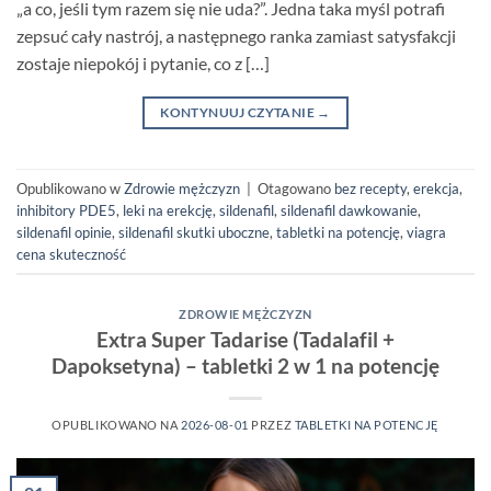
„a co, jeśli tym razem się nie uda?”. Jedna taka myśl potrafi
zepsuć cały nastrój, a następnego ranka zamiast satysfakcji
zostaje niepokój i pytanie, co z […]
KONTYNUUJ CZYTANIE
→
Opublikowano w
Zdrowie mężczyzn
|
Otagowano
bez recepty
,
erekcja
,
inhibitory PDE5
,
leki na erekcję
,
sildenafil
,
sildenafil dawkowanie
,
sildenafil opinie
,
sildenafil skutki uboczne
,
tabletki na potencję
,
viagra
cena skuteczność
ZDROWIE MĘŻCZYZN
Extra Super Tadarise (Tadalafil +
Dapoksetyna) – tabletki 2 w 1 na potencję
OPUBLIKOWANO NA
2026-08-01
PRZEZ
TABLETKI NA POTENCJĘ