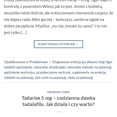
kontrolę z powrotem Wiesz, jak to jest. Jesteś z kobietą,
wszystko idzie dobrze, ale w kluczowym momencie czujesz, że
nie dajesz rady. Albo gorzej – kończysz, zanim w ogóle na
dobre zaczęliście. Myślisz: „no nie, znowu to samo”. I to nie
jest tylko […]
KONTYNUUJ CZYTANIE
→
Opublikowano w
Produktowe
|
Otagowano
erekcja po siłowni
,
king tiger
tabletki opóźnienie
,
naturalne afrodyzjaki
,
naturalne metody na potencję
,
opóźnienie wytrysku
,
przedwczesny wytrysk
,
suplementy na erekcję
,
tabletki na potencję
,
żeń-szeń na potencję
,
zioła na potencję
PRODUKTOWE
Tadarise 5 mg – codzienna dawka
tadalafilu. Jak działa i czy warto?