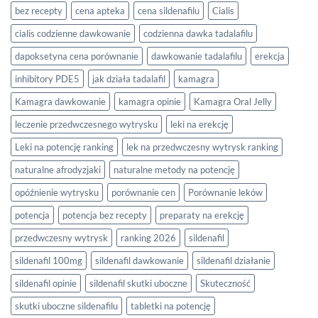
bez recepty
cena apteka
cena sildenafilu
Cialis
cialis codzienne dawkowanie
codzienna dawka tadalafilu
dapoksetyna cena porównanie
dawkowanie tadalafilu
erekcja
inhibitory PDE5
jak działa tadalafil
kamagra
Kamagra dawkowanie
kamagra opinie
Kamagra Oral Jelly
leczenie przedwczesnego wytrysku
leki na erekcję
Leki na potencję ranking
lek na przedwczesny wytrysk ranking
naturalne afrodyzjaki
naturalne metody na potencję
opóźnienie wytrysku
porównanie cen
Porównanie leków
potencja
potencja bez recepty
preparaty na erekcję
przedwczesny wytrysk
ranking 2026
sildenafil
sildenafil 100mg
sildenafil dawkowanie
sildenafil działanie
sildenafil opinie
sildenafil skutki uboczne
Skuteczność
skutki uboczne sildenafilu
tabletki na potencję