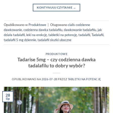
KONTYNUUJ CZYTANIE
→
Opublikowano w
Produktowe
|
Otagowano
cialis codzienne
dawkowanie
,
codzienna dawka tadalafilu
,
dawkowanie tadalafilu
,
jak
działa tadalafil
,
leki na erekcję
,
tabletki na potencję
,
tadalafil
,
Tadalafil
,
tadalafil 5 mg dziennie
,
tadalafil skutki uboczne
PRODUKTOWE
Tadarise 5mg – czy codzienna dawka
tadalafilu to dobry wybór?
OPUBLIKOWANO NA
2026-07-28
PRZEZ
TABLETKI NA POTENCJĘ
28
lip