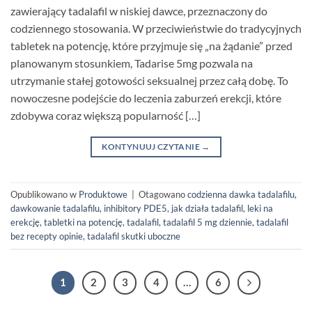
zawierający tadalafil w niskiej dawce, przeznaczony do
codziennego stosowania. W przeciwieństwie do tradycyjnych
tabletek na potencję, które przyjmuje się „na żądanie” przed
planowanym stosunkiem, Tadarise 5mg pozwala na
utrzymanie stałej gotowości seksualnej przez całą dobę. To
nowoczesne podejście do leczenia zaburzeń erekcji, które
zdobywa coraz większą popularność […]
KONTYNUUJ CZYTANIE
→
Opublikowano w
Produktowe
|
Otagowano
codzienna dawka tadalafilu
,
dawkowanie tadalafilu
,
inhibitory PDE5
,
jak działa tadalafil
,
leki na
erekcję
,
tabletki na potencję
,
tadalafil
,
tadalafil 5 mg dziennie
,
tadalafil
bez recepty opinie
,
tadalafil skutki uboczne
1
2
3
4
…
6