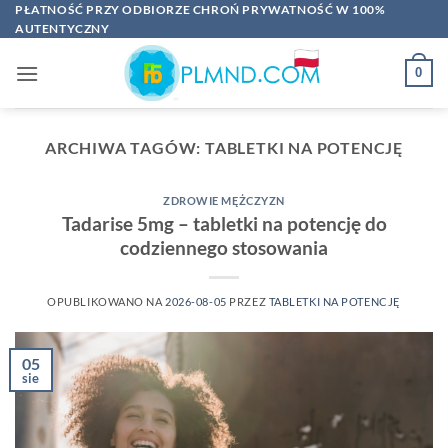
Przewiń
PŁATNOŚĆ PRZY ODBIORZE CHROŃ PRYWATNOŚĆ W 100%
AUTENTYCZNY
do
zawartości
0
ARCHIWA TAGÓW:
TABLETKI NA POTENCJĘ
ZDROWIE MĘŻCZYZN
Tadarise 5mg – tabletki na potencję do
codziennego stosowania
OPUBLIKOWANO NA
2026-08-05
PRZEZ
TABLETKI NA POTENCJĘ
05
sie