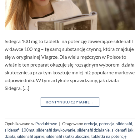
Sidegra 100 mg to tabletki na potencję zawierające sildenafil
w dawce 100 mg – tę samą substancję czynną, która znajduje
się w oryginalnej Viagrze. Dla wielu mężczyzn w Polsce to
właśnie ten preparat okazuje się rozsądnym wyborem: działa
skutecznie, a przy tym kosztuje mniej niż popularne markowe
odpowiedniki. W tym artykule sprawdzamy, jak działa
Sidegra, […]
KONTYNUUJ CZYTANIE
→
Opublikowano w
Produktowe
|
Otagowano
erekcja
,
potencja
,
sildenafil
,
sildenafil 100mg
,
sildenafil dawkowanie
,
sildenafil działanie
,
sildenafil jak
działa
,
sildenafil opinie
,
sildenafil skutki uboczne
,
tabletki na potencję