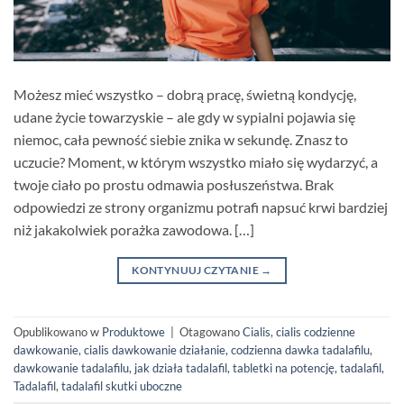
Możesz mieć wszystko – dobrą pracę, świetną kondycję,
udane życie towarzyskie – ale gdy w sypialni pojawia się
niemoc, cała pewność siebie znika w sekundę. Znasz to
uczucie? Moment, w którym wszystko miało się wydarzyć, a
twoje ciało po prostu odmawia posłuszeństwa. Brak
odpowiedzi ze strony organizmu potrafi napsuć krwi bardziej
niż jakakolwiek porażka zawodowa. […]
KONTYNUUJ CZYTANIE
→
Opublikowano w
Produktowe
|
Otagowano
Cialis
,
cialis codzienne
dawkowanie
,
cialis dawkowanie działanie
,
codzienna dawka tadalafilu
,
dawkowanie tadalafilu
,
jak działa tadalafil
,
tabletki na potencję
,
tadalafil
,
Tadalafil
,
tadalafil skutki uboczne