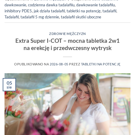
dawkowanie
,
codzienna dawka tadalafilu
,
dawkowanie tadalafilu
,
inhibitory PDE5
,
jak działa tadalafil
,
tabletki na potencję
,
tadalafil
,
Tadalafil
,
tadalafil 5 mg dziennie
,
tadalafil skutki uboczne
ZDROWIE MĘŻCZYZN
Extra Super I-COT – mocna tabletka 2w1
na erekcję i przedwczesny wytrysk
OPUBLIKOWANO NA
2026-08-05
PRZEZ
TABLETKI NA POTENCJĘ
05
sie