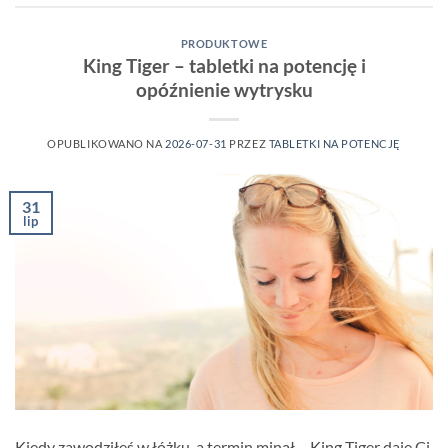
PRODUKTOWE
King Tiger – tabletki na potencję i
opóźnienie wytrysku
OPUBLIKOWANO NA
2026-07-31
PRZEZ
TABLETKI NA POTENCJĘ
31
lip
Kiedy zawodziłeś w łóżku, a termin minął – King Tiger daje Ci