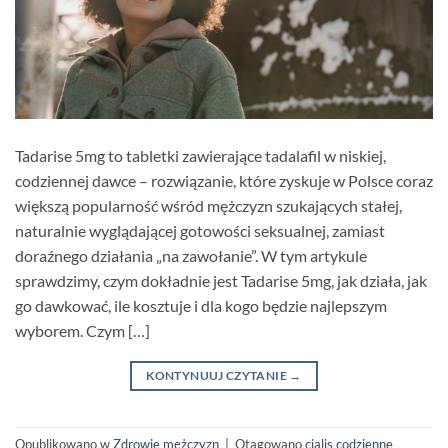
Tadarise 5mg to tabletki zawierające tadalafil w niskiej,
codziennej dawce – rozwiązanie, które zyskuje w Polsce coraz
większą popularność wśród mężczyzn szukających stałej,
naturalnie wyglądającej gotowości seksualnej, zamiast
doraźnego działania „na zawołanie”. W tym artykule
sprawdzimy, czym dokładnie jest Tadarise 5mg, jak działa, jak
go dawkować, ile kosztuje i dla kogo będzie najlepszym
wyborem. Czym […]
KONTYNUUJ CZYTANIE
→
Opublikowano w
Zdrowie mężczyzn
|
Otagowano
cialis codzienne