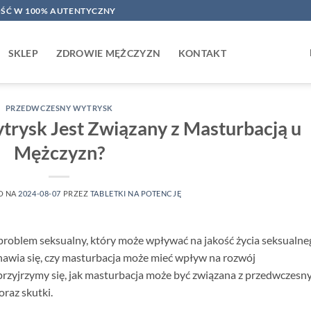
ŚĆ W 100% AUTENTYCZNY
SKLEP
ZDROWIE MĘŻCZYZN
KONTAKT
PRZEDWCZESNY WYTRYSK
rysk Jest Związany z Masturbacją u
Mężczyzn?
O NA
2024-08-07
PRZEZ
TABLETKI NA POTENCJĘ
roblem seksualny, który może wpływać na jakość życia seksualneg
awia się, czy masturbacja może mieć wpływ na rozwój
rzyjrzymy się, jak masturbacja może być związana z przedwczes
oraz skutki.