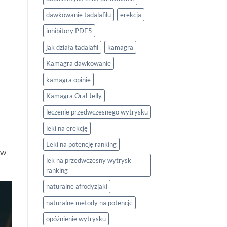
dawkowanie tadalafilu
erekcja
inhibitory PDE5
jak działa tadalafil
kamagra
Kamagra dawkowanie
kamagra opinie
Kamagra Oral Jelly
leczenie przedwczesnego wytrysku
leki na erekcję
Leki na potencję ranking
 w
lek na przedwczesny wytrysk
ranking
naturalne afrodyzjaki
naturalne metody na potencję
opóźnienie wytrysku