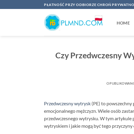
Przewiń
PŁATNOŚĆ PRZY ODBIORZE CHROŃ PRYWATNO
do
zawartości
HOME
Czy Przedwczesny Wyt
OPUBLIKOWAN
Przedwczesny wytrysk
(PE) to powszechny p
emocjonalnego mężczyzn. Wiele osób zastan
przedwczesnego wytrysku. W tym artykule p
wytryskiem i jakie mogą być tego przyczyny 