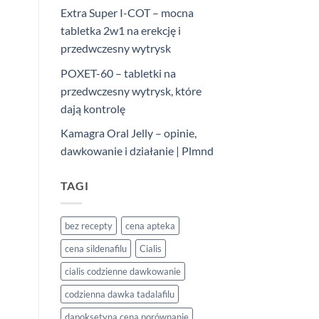
Extra Super I-COT – mocna
tabletka 2w1 na erekcję i
przedwczesny wytrysk
POXET-60 – tabletki na
przedwczesny wytrysk, które
dają kontrolę
Kamagra Oral Jelly – opinie,
dawkowanie i działanie | Plmnd
TAGI
bez recepty
cena apteka
cena sildenafilu
Cialis
cialis codzienne dawkowanie
codzienna dawka tadalafilu
dapoksetyna cena porównanie