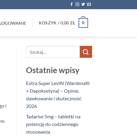
KOSZYK /
0,00
ZŁ
0
LOGOWANIE
Ostatnie wpisy
Extra Super Levifil (Wardenafil
+ Dapoksetyna) – Opinie,
dawkowanie i skuteczność
o i
2026
Tadarise 5mg – tabletki na
nym
potencję do codziennego
stosowania