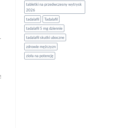
tabletki na przedwczesny wytrysk
2026
tadalafil
Tadalafil
tadalafil 5 mg dziennie
.
tadalafil skutki uboczne
zdrowie mężczyzn
zioła na potencję
ć