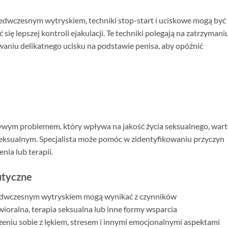
dwczesnym wytryskiem, techniki stop-start i uciskowe mogą być
ię lepszej kontroli ejakulacji. Te techniki polegają na zatrzymani
waniu delikatnego ucisku na podstawie penisa, aby opóźnić
zywym problemem, który wpływa na jakość życia seksualnego, war
seksualnym. Specjalista może pomóc w zidentyfikowaniu przyczyn
nia lub terapii.
utyczne
zedwczesnym wytryskiem mogą wynikać z czynników
oralna, terapia seksualna lub inne formy wsparcia
niu sobie z lękiem, stresem i innymi emocjonalnymi aspektami