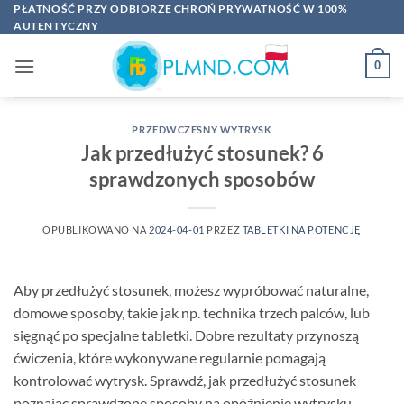
Przewiń
PŁATNOŚĆ PRZY ODBIORZE CHROŃ PRYWATNOŚĆ W 100%
AUTENTYCZNY
do
zawartości
0
PRZEDWCZESNY WYTRYSK
Jak przedłużyć stosunek? 6
sprawdzonych sposobów
OPUBLIKOWANO NA
2024-04-01
PRZEZ
TABLETKI NA POTENCJĘ
Aby przedłużyć stosunek, możesz wypróbować naturalne,
domowe sposoby, takie jak np. technika trzech palców, lub
sięgnąć po specjalne tabletki. Dobre rezultaty przynoszą
ćwiczenia, które wykonywane regularnie pomagają
kontrolować wytrysk. Sprawdź, jak przedłużyć stosunek
poznając sprawdzone sposoby na opóźnienie wytrysku.