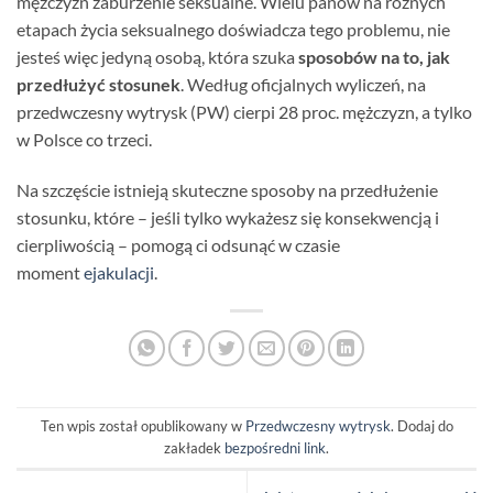
mężczyzn zaburzenie seksualne. Wielu panów na różnych
etapach życia seksualnego doświadcza tego problemu, nie
jesteś więc jedyną osobą, która szuka
sposobów na to, jak
przedłużyć stosunek
. Według oficjalnych wyliczeń, na
przedwczesny wytrysk (PW) cierpi 28 proc. mężczyzn, a tylko
w Polsce co trzeci.
Na szczęście istnieją skuteczne sposoby na przedłużenie
stosunku, które – jeśli tylko wykażesz się konsekwencją i
cierpliwością – pomogą ci odsunąć w czasie
moment
ejakulacji
.
Ten wpis został opublikowany w
Przedwczesny wytrysk
. Dodaj do
zakładek
bezpośredni link
.