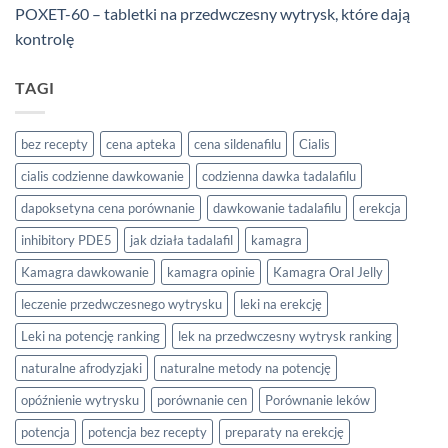
POXET-60 – tabletki na przedwczesny wytrysk, które dają
kontrolę
TAGI
bez recepty
cena apteka
cena sildenafilu
Cialis
cialis codzienne dawkowanie
codzienna dawka tadalafilu
dapoksetyna cena porównanie
dawkowanie tadalafilu
erekcja
inhibitory PDE5
jak działa tadalafil
kamagra
Kamagra dawkowanie
kamagra opinie
Kamagra Oral Jelly
leczenie przedwczesnego wytrysku
leki na erekcję
Leki na potencję ranking
lek na przedwczesny wytrysk ranking
naturalne afrodyzjaki
naturalne metody na potencję
opóźnienie wytrysku
porównanie cen
Porównanie leków
potencja
potencja bez recepty
preparaty na erekcję