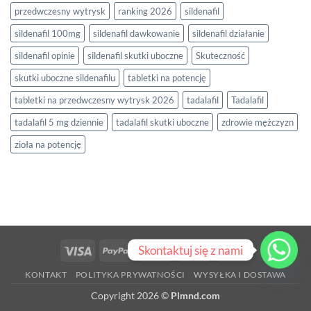
przedwczesny wytrysk
ranking 2026
sildenafil
sildenafil 100mg
sildenafil dawkowanie
sildenafil działanie
sildenafil opinie
sildenafil skutki uboczne
Skuteczność
skutki uboczne sildenafilu
tabletki na potencję
tabletki na przedwczesny wytrysk 2026
tadalafil
Tadalafil
tadalafil 5 mg dziennie
tadalafil skutki uboczne
zdrowie mężczyzn
zioła na potencję
Skontaktuj się z nami
Visa
PayPal
Stripe
MasterCard
Cash
On
KONTAKT
POLITYKA PRYWATNOŚCI
WYSYŁKA I DOSTAWA
Delivery
Copyright 2026 ©
Plmnd.com