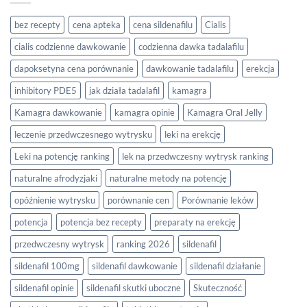
bez recepty
cena apteka
cena sildenafilu
Cialis
cialis codzienne dawkowanie
codzienna dawka tadalafilu
dapoksetyna cena porównanie
dawkowanie tadalafilu
erekcja
inhibitory PDE5
jak działa tadalafil
kamagra
Kamagra dawkowanie
kamagra opinie
Kamagra Oral Jelly
leczenie przedwczesnego wytrysku
leki na erekcję
Leki na potencję ranking
lek na przedwczesny wytrysk ranking
naturalne afrodyzjaki
naturalne metody na potencję
opóźnienie wytrysku
porównanie cen
Porównanie leków
potencja
potencja bez recepty
preparaty na erekcję
przedwczesny wytrysk
ranking 2026
sildenafil
sildenafil 100mg
sildenafil dawkowanie
sildenafil działanie
sildenafil opinie
sildenafil skutki uboczne
Skuteczność