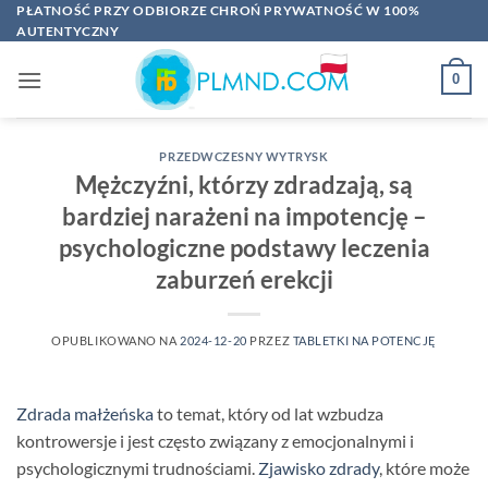
Przewiń
PŁATNOŚĆ PRZY ODBIORZE CHROŃ PRYWATNOŚĆ W 100%
AUTENTYCZNY
do
zawartości
0
PRZEDWCZESNY WYTRYSK
Mężczyźni, którzy zdradzają, są
bardziej narażeni na impotencję –
psychologiczne podstawy leczenia
zaburzeń erekcji
OPUBLIKOWANO NA
2024-12-20
PRZEZ
TABLETKI NA POTENCJĘ
Zdrada małżeńska
to temat, który od lat wzbudza
kontrowersje i jest często związany z emocjonalnymi i
psychologicznymi trudnościami.
Zjawisko zdrady
, które może