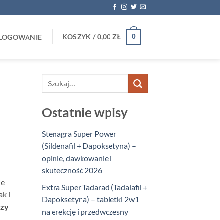
KOSZYK /
0,00
ZŁ
0
LOGOWANIE
Ostatnie wpisy
Stenagra Super Power
(Sildenafil + Dapoksetyna) –
opinie, dawkowanie i
skuteczność 2026
je
Extra Super Tadarad (Tadalafil +
k i
Dapoksetyna) – tabletki 2w1
dzy
na erekcję i przedwczesny
.