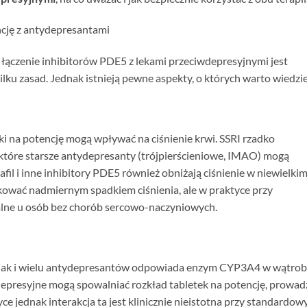
ncję z antydepresantami
 łączenie inhibitorów PDE5 z lekami przeciwdepresyjnymi jest
ku zasad. Jednak istnieją pewne aspekty, o których warto wiedzie
tki na potencję mogą wpływać na ciśnienie krwi. SSRI rzadko
ektóre starsze antydepresanty (trójpierścieniowe, IMAO) mogą
il i inne inhibitory PDE5 również obniżają ciśnienie w niewielki
kować nadmiernym spadkiem ciśnienia, ale w praktyce przy
lne u osób bez chorób sercowo-naczyniowych.
jak i wielu antydepresantów odpowiada enzym CYP3A4 w wątrob
iwdepresyjne mogą spowalniać rozkład tabletek na potencję, prowad
ce jednak interakcja ta jest klinicznie nieistotna przy standardo