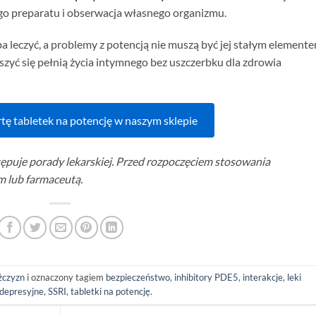
go preparatu i obserwacja własnego organizmu.
ba leczyć, a problemy z potencją nie muszą być jej stałym elemente
zyć się pełnią życia intymnego bez uszczerbku dla zdrowia
tę tabletek na potencję w naszym sklepie
tępuje porady lekarskiej. Przed rozpoczęciem stosowania
em lub farmaceutą.
żczyzn
i oznaczony tagiem
bezpieczeństwo
,
inhibitory PDE5
,
interakcje
,
leki
depresyjne
,
SSRI
,
tabletki na potencję
.