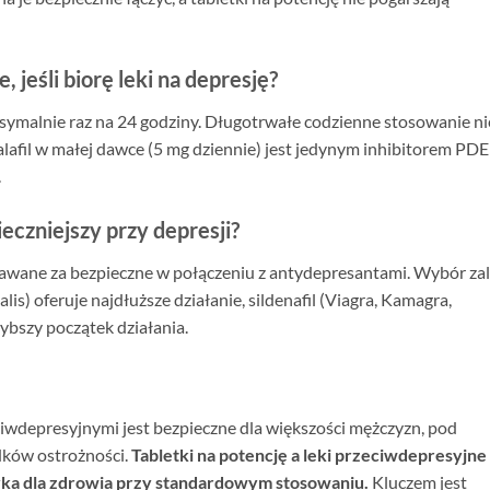
, jeśli biorę leki na depresję?
symalnie raz na 24 godziny. Długotrwałe codzienne stosowanie ni
dalafil w małej dawce (5 mg dziennie) jest jedynym inhibitorem PD
.
ieczniejszy przy depresji?
awane za bezpieczne w połączeniu z antydepresantami. Wybór za
alis) oferuje najdłuższe działanie, sildenafil (Viagra, Kamagra,
zybszy początek działania.
ciwdepresyjnymi jest bezpieczne dla większości mężczyzn, pod
ków ostrożności.
Tabletki na potencję a leki przeciwdepresyjne
zyka dla zdrowia przy standardowym stosowaniu.
Kluczem jest