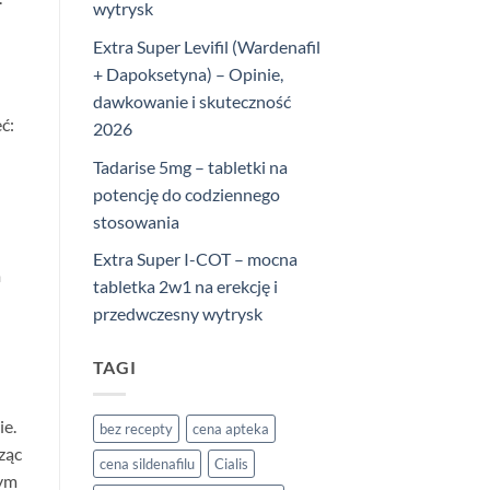
wytrysk
Extra Super Levifil (Wardenafil
+ Dapoksetyna) – Opinie,
dawkowanie i skuteczność
ć:
2026
Tadarise 5mg – tabletki na
potencję do codziennego
stosowania
Extra Super I-COT – mocna
m
tabletka 2w1 na erekcję i
przedwczesny wytrysk
TAGI
ie.
bez recepty
cena apteka
ząc
cena sildenafilu
Cialis
wym