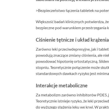
>Bezpieczeństwo łączenia tabletek na pote
Większość badań klinicznych potwierdza, że
bezpieczne pod warunkiem przestrzegania kil
Ciśnienie tętnicze i układ krążenia
Zarówno leki przeciwdepresyjne, jak i table
powodują znaczące zmiany ciśnienia, ale ni
powodować hipotonię ortostatyczną. Sildenaf
stopniu. Teoretycznie połączenie może skut
standardowych dawkach ryzyko jest minima
Interakcje metaboliczne
Za metabolizm zarówno inhibitorów PDE5, 
Teoretycznie istnieje ryzyko, że leki przec
do wyższego stężenia leku we krwi. W prakty