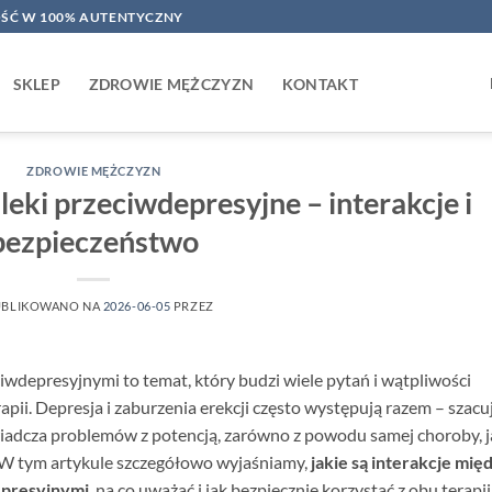
ŚĆ W 100% AUTENTYCZNY
SKLEP
ZDROWIE MĘŻCZYZN
KONTAKT
ZDROWIE MĘŻCZYZN
 leki przeciwdepresyjne – interakcje i
bezpieczeństwo
BLIKOWANO NA
2026-06-05
PRZEZ
ciwdepresyjnymi to temat, który budzi wiele pytań i wątpliwości
pii. Depresja i zaburzenia erekcji często występują razem – szacu
iadcza problemów z potencją, zarówno z powodu samej choroby, ja
W tym artykule szczegółowo wyjaśniamy,
jakie są interakcje mię
epresyjnymi
, na co uważać i jak bezpiecznie korzystać z obu terapii