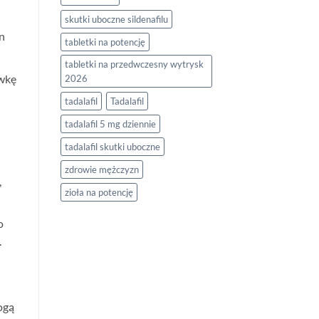
skutki uboczne sildenafilu
n
tabletki na potencję
tabletki na przedwczesny wytrysk
awkę
2026
tadalafil
Tadalafil
tadalafil 5 mg dziennie
tadalafil skutki uboczne
zdrowie mężczyzn
,
zioła na potencję
o
.
ogą