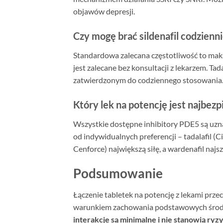
objawów depresji.
Czy mogę brać sildenafil codziennie
Standardowa zalecana częstotliwość to mak
jest zalecane bez konsultacji z lekarzem. Ta
zatwierdzonym do codziennego stosowania
Który lek na potencję jest najbezp
Wszystkie dostępne inhibitory PDE5 są uzn
od indywidualnych preferencji – tadalafil (Ci
Cenforce) największą siłę, a wardenafil najs
Podsumowanie
Łączenie tabletek na potencję z lekami prze
warunkiem zachowania podstawowych środ
interakcje są minimalne i nie stanowią ry