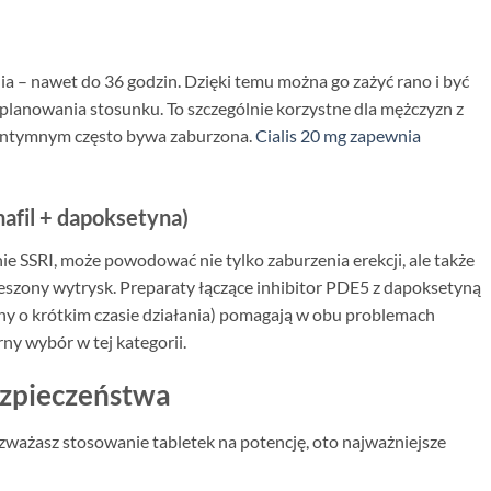
nia – nawet do 36 godzin. Dzięki temu można go zażyć rano i być
 planowania stosunku. To szczególnie korzystne dla mężczyzn z
u intymnym często bywa zaburzona.
Cialis 20 mg zapewnia
afil + dapoksetyna)
e SSRI, może powodować nie tylko zaburzenia erekcji, ale także
eszony wytrysk. Preparaty łączące inhibitor PDE5 z dapoksetyną
y o krótkim czasie działania) pomagają w obu problemach
ny wybór w tej kategorii.
zpieczeństwa
rozważasz stosowanie tabletek na potencję, oto najważniejsze