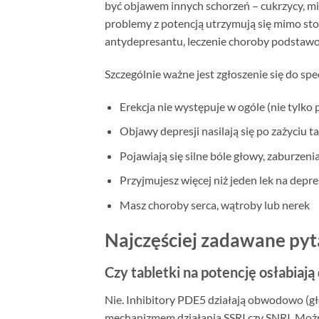
być objawem innych schorzeń – cukrzycy, mi
problemy z potencją utrzymują się mimo sto
antydepresantu, leczenie choroby podstawo
Szczególnie ważne jest zgłoszenie się do specja
Erekcja nie występuje w ogóle (nie tylko
Objawy depresji nasilają się po zażyciu t
Pojawiają się silne bóle głowy, zaburzeni
Przyjmujesz więcej niż jeden lek na depre
Masz choroby serca, wątroby lub nerek
Najczęściej zadawane pyt
Czy tabletki na potencję osłabiaj
Nie. Inhibitory PDE5 działają obwodowo (gł
mechanizmem działania SSRI czy SNRI. Można 