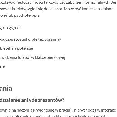
ażdżycy, niedoczynności tarczycy czy zaburzeń hormonalnych. Jeśl
sowania leków, zgłoś się do lekarza. Może być konieczna zmiana
wej lub psychoterapia.
listy, jeśli:
 podczas stosunku, ale też poranna)
abletek na potencję
a widzenia lub ból w klatce piersiowej
sję
ania
ą działanie antydepresantów?
ównie na naczynia krwionośne w prąciu) i nie wchodzą w interakcj
je bezpiecznie łączyć, a tabletki na potencję nie pogarszają