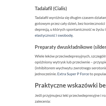
Tadalafil (Cialis)
Tadalafil wyróżnia się długim czasem działa
gotowym przez cały dzień, bez konieczności
depresją, u których spontaniczność w życi
elastyczność i swobodę
.
Preparaty dwuskładnikowe (silden
Wiele leków przeciwdepresyjnych, szczególni
opóźniony wytrysk lub przeciwnie – przyspi
(inhibitorem wychwytu zwrotnego serotonin
jednocześnie.
Extra Super P Force
to popular
Praktyczne wskazówki be
Jeśli przyjmujesz leki przeciwdepresyjne i 
zalecenia: