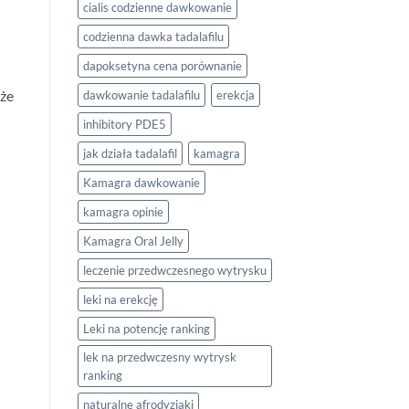
cialis codzienne dawkowanie
codzienna dawka tadalafilu
dapoksetyna cena porównanie
oże
dawkowanie tadalafilu
erekcja
inhibitory PDE5
jak działa tadalafil
kamagra
Kamagra dawkowanie
kamagra opinie
Kamagra Oral Jelly
leczenie przedwczesnego wytrysku
leki na erekcję
Leki na potencję ranking
lek na przedwczesny wytrysk
ranking
naturalne afrodyzjaki