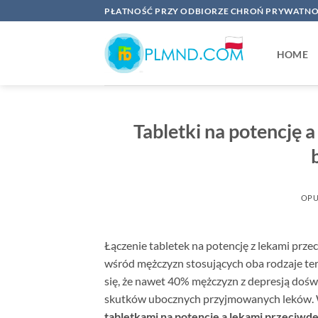
Przewiń
PŁATNOŚĆ PRZY ODBIORZE CHROŃ PRYWATNO
do
zawartości
HOME
Tabletki na potencję a
OPU
Łączenie tabletek na potencję z lekami prze
wśród mężczyzn stosujących oba rodzaje tera
się, że nawet 40% mężczyzn z depresją dośw
skutków ubocznych przyjmowanych leków. 
tabletkami na potencję a lekami przeciwd