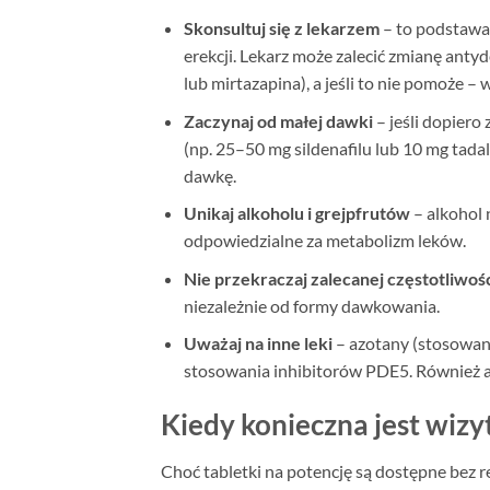
Skonsultuj się z lekarzem
– to podstawa.
erekcji. Lekarz może zalecić zmianę anty
lub mirtazapina), a jeśli to nie pomoże –
Zaczynaj od małej dawki
– jeśli dopiero
(np. 25–50 mg sildenafilu lub 10 mg tadal
dawkę.
Unikaj alkoholu i grejpfrutów
– alkohol 
odpowiedzialne za metabolizm leków.
Nie przekraczaj zalecanej częstotliwoś
niezależnie od formy dawkowania.
Uważaj na inne leki
– azotany (stosowan
stosowania inhibitorów PDE5. Również alf
Kiedy konieczna jest wizy
Choć tabletki na potencję są dostępne bez r