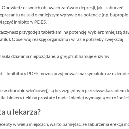
 Opowiedz o swoich objawach zarówno depresji, jak i zaburzeń
depresantu na taki o mniejszym wpływie na potencję (np. bupropio
 włączyć inhibitory PDE5.
 zaczynasz przygodę z tabletkami na potencję, wybierz mniejszą d
afilu). Obserwuj reakcję organizmu i w razie potrzeby zwiększaj
nasila działania niepożądane, a grejpfrut hamuje enzymy
ci
– inhibitory PDE5 można przyjmować maksymalnie raz dziennie
e w chorobie wieńcowej) są bezwzględnym przeciwwskazaniem d
a-blokery (leki na prostatę i nadciśnienie) wymagają ostrożności
ta u lekarza?
ecepty w wielu miejscach, warto pamiętać, że zaburzenia erekcji m