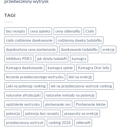
przedwczesny wytrysk
TAGI
bez recepty
cena apteka
cena sildenafilu
Cialis
cialis codzienne dawkowanie
codzienna dawka tadalafilu
dapoksetyna cena porównanie
dawkowanie tadalafilu
erekcja
inhibitory PDE5
jak działa tadalafil
kamagra
Kamagra dawkowanie
kamagra opinie
Kamagra Oral Jelly
leczenie przedwczesnego wytrysku
leki na erekcję
Leki na potencję ranking
lek na przedwczesny wytrysk ranking
naturalne afrodyzjaki
naturalne metody na potencję
opóźnienie wytrysku
porównanie cen
Porównanie leków
potencja
potencja bez recepty
preparaty na erekcję
przedwczesny wytrysk
ranking 2026
sildenafil