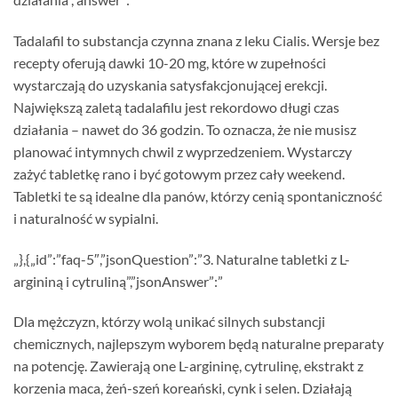
Tadalafil to substancja czynna znana z leku Cialis. Wersje bez
recepty oferują dawki 10-20 mg, które w zupełności
wystarczają do uzyskania satysfakcjonującej erekcji.
Największą zaletą tadalafilu jest rekordowo długi czas
działania – nawet do 36 godzin. To oznacza, że nie musisz
planować intymnych chwil z wyprzedzeniem. Wystarczy
zażyć tabletkę rano i być gotowym przez cały weekend.
Tabletki te są idealne dla panów, którzy cenią spontaniczność
i naturalność w sypialni.
„},{„id”:”faq-5″,”jsonQuestion”:”3. Naturalne tabletki z L-
argininą i cytruliną”,”jsonAnswer”:”
Dla mężczyzn, którzy wolą unikać silnych substancji
chemicznych, najlepszym wyborem będą naturalne preparaty
na potencję. Zawierają one L-argininę, cytrulinę, ekstrakt z
korzenia maca, żeń-szeń koreański, cynk i selen. Działają