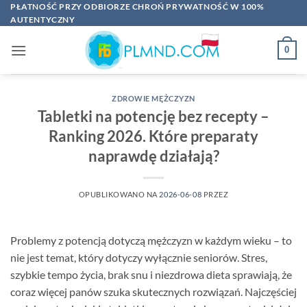
Przewiń
PŁATNOŚĆ PRZY ODBIORZE CHROŃ PRYWATNOŚĆ W 100%
AUTENTYCZNY
do
zawartości
0
ZDROWIE MĘŻCZYZN
Tabletki na potencję bez recepty –
Ranking 2026. Które preparaty
naprawdę działają?
OPUBLIKOWANO NA
2026-06-08
PRZEZ
Problemy z potencją dotyczą mężczyzn w każdym wieku – to
nie jest temat, który dotyczy wyłącznie seniorów. Stres,
szybkie tempo życia, brak snu i niezdrowa dieta sprawiają, że
coraz więcej panów szuka skutecznych rozwiązań. Najczęściej