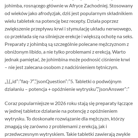
johimba, rosnącego głównie w Afryce Zachodniej. Stosowany
od wieków jako afrodyzjak, dziś jest popularnym składnikiem
wielu tabletek na potencję bez recepty. Działa poprzez
zwiększenie przepływu krwi i stymulację układu nerwowego,
co przekłada się na silniejsze erekcje i większą ochotę na seks.
Preparaty z johimbą są szczególnie polecane mężczyznom z
obniżonym libido, a nie tylko problemami z erekcją. Warto
jednak pamiętać, że johimbina może podnosić ciśnienie krwi
– nie jest zalecana osobom z nadciśnieniem tętniczym.
„},{„id”:”faq-7″,”jsonQuestion”:”5. Tabletki o podwójnym
działaniu – potencja + opóźnienie wytrysku”,”jsonAnswer”:”
Coraz popularniejsze w 2026 roku stają się preparaty łączące
w jednej tabletce działanie na potencję z opóźnieniem
wytrysku. To doskonałe rozwiązanie dla mężczyzn, którzy
zmagają się zarówno z problemami z erekcją, jak i
przedwczesnym wytryskiem. Takie tabletki zawierają zwykle