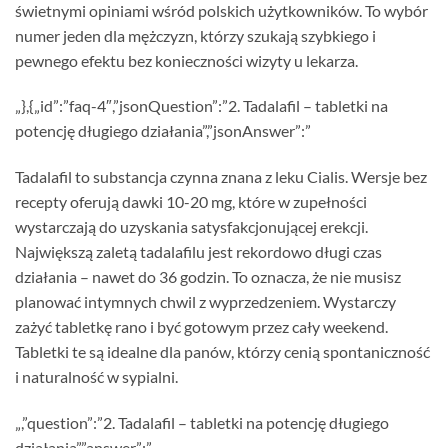
świetnymi opiniami wśród polskich użytkowników. To wybór
numer jeden dla mężczyzn, którzy szukają szybkiego i
pewnego efektu bez konieczności wizyty u lekarza.
„},{„id”:”faq-4″,”jsonQuestion”:”2. Tadalafil – tabletki na
potencję długiego działania”,”jsonAnswer”:”
Tadalafil to substancja czynna znana z leku Cialis. Wersje bez
recepty oferują dawki 10-20 mg, które w zupełności
wystarczają do uzyskania satysfakcjonującej erekcji.
Największą zaletą tadalafilu jest rekordowo długi czas
działania – nawet do 36 godzin. To oznacza, że nie musisz
planować intymnych chwil z wyprzedzeniem. Wystarczy
zażyć tabletkę rano i być gotowym przez cały weekend.
Tabletki te są idealne dla panów, którzy cenią spontaniczność
i naturalność w sypialni.
„,”question”:”2. Tadalafil – tabletki na potencję długiego
działania”,”answer”:”