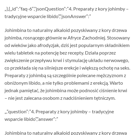
„},{„id”:”faq-6″,”jsonQuestion”:”4. Preparaty z kory johimby –
tradycyjne wsparcie libido”,”jsonAnswer”:”
Johimbina to naturalny alkaloid pozyskiwany z kory drzewa
johimba, rosnącego głównie w Afryce Zachodniej. Stosowany
od wieków jako afrodyzjak, dziś jest popularnym składnikiem
wielu tabletek na potencję bez recepty. Działa poprzez
zwiększenie przepływu krwi i stymulację układu nerwowego,
co przekłada się na silniejsze erekcje i większą ochotę na seks.
Preparaty z johimbą są szczególnie polecane mężczyznom z
obniżonym libido, a nie tylko problemami z erekcją. Warto
jednak pamiętać, że johimbina może podnosić ciśnienie krwi
– nie jest zalecana osobom z nadciśnieniem tętniczym.
„,”question”:”4. Preparaty z kory johimby – tradycyjne
wsparcie libido”,”answer”:”
Johimbina to naturalny alkaloid pozyskiwany z kory drzewa