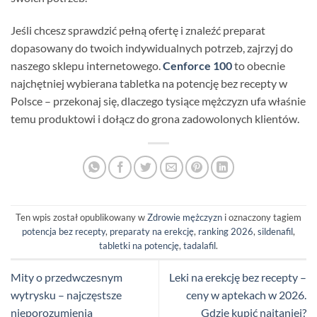
Jeśli chcesz sprawdzić pełną ofertę i znaleźć preparat
dopasowany do twoich indywidualnych potrzeb, zajrzyj do
naszego sklepu internetowego.
Cenforce 100
to obecnie
najchętniej wybierana tabletka na potencję bez recepty w
Polsce – przekonaj się, dlaczego tysiące mężczyzn ufa właśnie
temu produktowi i dołącz do grona zadowolonych klientów.
Ten wpis został opublikowany w
Zdrowie mężczyzn
i oznaczony tagiem
potencja bez recepty
,
preparaty na erekcję
,
ranking 2026
,
sildenafil
,
tabletki na potencję
,
tadalafil
.
Mity o przedwczesnym
Leki na erekcję bez recepty –
wytrysku – najczęstsze
ceny w aptekach w 2026.
nieporozumienia
Gdzie kupić najtaniej?