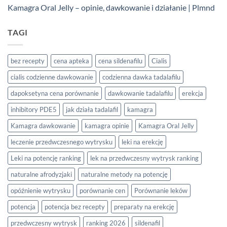
Kamagra Oral Jelly – opinie, dawkowanie i działanie | Plmnd
TAGI
bez recepty
cena apteka
cena sildenafilu
Cialis
cialis codzienne dawkowanie
codzienna dawka tadalafilu
dapoksetyna cena porównanie
dawkowanie tadalafilu
erekcja
inhibitory PDE5
jak działa tadalafil
kamagra
Kamagra dawkowanie
kamagra opinie
Kamagra Oral Jelly
leczenie przedwczesnego wytrysku
leki na erekcję
Leki na potencję ranking
lek na przedwczesny wytrysk ranking
naturalne afrodyzjaki
naturalne metody na potencję
opóźnienie wytrysku
porównanie cen
Porównanie leków
potencja
potencja bez recepty
preparaty na erekcję
przedwczesny wytrysk
ranking 2026
sildenafil