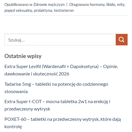
Opublikowano w
Zdrowie mężczyzn
|
Otagowano
hormony
,
libido
,
mity
,
popęd seksualny
,
prolaktyna
,
testosteron
Ostatnie wpisy
Extra Super Levifil (Wardenafil + Dapoksetyna) – Opinie,
dawkowanie i skuteczność 2026
Tadarise 5mg – tabletki na potencję do codziennego
stosowania
Extra Super I-COT – mocna tabletka 2w1 na erekcję i
przedwczesny wytrysk
POXET-60 – tabletki na przedwczesny wytrysk, które dają
kontrolę