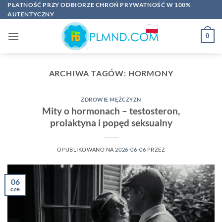
Przewiń
PŁATNOŚĆ PRZY ODBIORZE CHROŃ PRYWATNOŚĆ W 100%
AUTENTYCZNY
do
zawartości
0
ARCHIWA TAGÓW:
HORMONY
ZDROWIE MĘŻCZYZN
Mity o hormonach – testosteron,
prolaktyna i popęd seksualny
OPUBLIKOWANO NA
2026-06-06
PRZEZ
06
cze