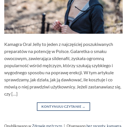
Kamagra Oral Jelly to jeden z najczęściej poszukiwanych
preparatów na potencję w Polsce. Galaretka o smaku
owocowym, zawierająca sildenafil, zyskała ogromną
popularność wśród mężczyzn, którzy szukają szybkiego i
wygodnego sposobu na poprawę erekcji. W tym artykule
sprawdzamy, jak działa, jak ją dawkować, ile kosztuje i co
mówią o niej prawdziwi użytkownicy. Jeżeli zastanawiasz się,
czy […]
KONTYNUUJ CZYTANIE
→
Opublikowano w
Zdrowie mężczyzn
|
Otagowano
bez recepty
,
kamagra
,