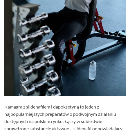
Kamagra z sildenafilem i dapoksetyną to jeden z
najpopularniejszych preparatów o podwójnym działaniu
dostępnych na polskim rynku. Łączy w sobie dwie
sprawdzone substancje aktywne – sildenafil odpowiadający