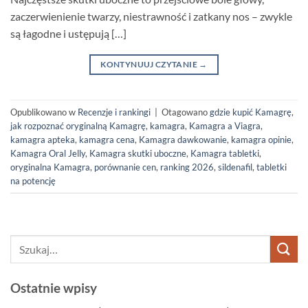
zaczerwienienie twarzy, niestrawność i zatkany nos – zwykle
są łagodne i ustępują […]
KONTYNUUJ CZYTANIE
→
Opublikowano w
Recenzje i rankingi
|
Otagowano
gdzie kupić Kamagrę
,
jak rozpoznać oryginalną Kamagrę
,
kamagra
,
Kamagra a Viagra
,
kamagra apteka
,
kamagra cena
,
Kamagra dawkowanie
,
kamagra opinie
,
Kamagra Oral Jelly
,
Kamagra skutki uboczne
,
Kamagra tabletki
,
oryginalna Kamagra
,
porównanie cen
,
ranking 2026
,
sildenafil
,
tabletki
na potencję
Ostatnie wpisy