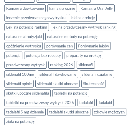
Kamagra dawkowanie
kamagra opinie
Kamagra Oral Jelly
leczenie przedwczesnego wytrysku
leki na erekcję
Leki na potencję ranking
lek na przedwczesny wytrysk ranking
naturalne afrodyzjaki
naturalne metody na potencję
opóźnienie wytrysku
porównanie cen
Porównanie leków
potencja
potencja bez recepty
preparaty na erekcję
przedwczesny wytrysk
ranking 2026
sildenafil
sildenafil 100mg
sildenafil dawkowanie
sildenafil działanie
sildenafil opinie
sildenafil skutki uboczne
Skuteczność
skutki uboczne sildenafilu
tabletki na potencję
tabletki na przedwczesny wytrysk 2026
tadalafil
Tadalafil
tadalafil 5 mg dziennie
tadalafil skutki uboczne
zdrowie mężczyzn
zioła na potencję