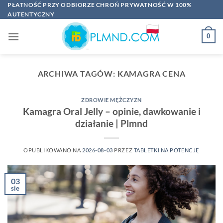
Przewiń
PŁATNOŚĆ PRZY ODBIORZE CHROŃ PRYWATNOŚĆ W 100%
AUTENTYCZNY
do
zawartości
0
ARCHIWA TAGÓW:
KAMAGRA CENA
ZDROWIE MĘŻCZYZN
Kamagra Oral Jelly – opinie, dawkowanie i
działanie | Plmnd
OPUBLIKOWANO NA
2026-08-03
PRZEZ
TABLETKI NA POTENCJĘ
03
sie