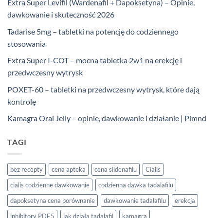
Extra Super Levifil (Wardenafil + Dapoksetyna) – Opinie,
dawkowanie i skuteczność 2026
Tadarise 5mg – tabletki na potencję do codziennego
stosowania
Extra Super I-COT – mocna tabletka 2w1 na erekcję i
przedwczesny wytrysk
POXET-60 – tabletki na przedwczesny wytrysk, które dają
kontrolę
Kamagra Oral Jelly – opinie, dawkowanie i działanie | Plmnd
TAGI
bez recepty
cena apteka
cena sildenafilu
Cialis
cialis codzienne dawkowanie
codzienna dawka tadalafilu
dapoksetyna cena porównanie
dawkowanie tadalafilu
erekcja
inhibitory PDE5
jak działa tadalafil
kamagra