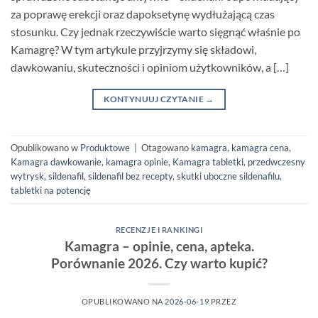
za poprawę erekcji oraz dapoksetynę wydłużającą czas
stosunku. Czy jednak rzeczywiście warto sięgnąć właśnie po
Kamagrę? W tym artykule przyjrzymy się składowi,
dawkowaniu, skuteczności i opiniom użytkowników, a […]
KONTYNUUJ CZYTANIE
→
Opublikowano w
Produktowe
|
Otagowano
kamagra
,
kamagra cena
,
Kamagra dawkowanie
,
kamagra opinie
,
Kamagra tabletki
,
przedwczesny
wytrysk
,
sildenafil
,
sildenafil bez recepty
,
skutki uboczne sildenafilu
,
tabletki na potencję
RECENZJE I RANKINGI
Kamagra – opinie, cena, apteka.
Porównanie 2026. Czy warto kupić?
OPUBLIKOWANO NA
2026-06-19
PRZEZ