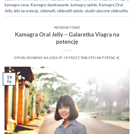
kamagra cena
,
Kamagra dawkowanie
,
kamagra opinie
,
Kamagra Oral
Jelly
,
leki na erekcję
,
sildenafil
,
sildenafil opinie
,
skutki uboczne sildenafilu
PRODUKTOWE
Kamagra Oral Jelly – Galaretka Viagra na
potencję
OPUBLIKOWANO NA
2026-07-19
PRZEZ
TABLETKI NA POTENCJĘ
19
lip