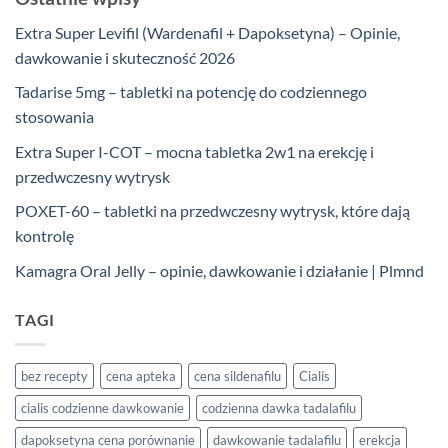
Extra Super Levifil (Wardenafil + Dapoksetyna) – Opinie,
dawkowanie i skuteczność 2026
Tadarise 5mg – tabletki na potencję do codziennego
stosowania
Extra Super I-COT – mocna tabletka 2w1 na erekcję i
przedwczesny wytrysk
POXET-60 – tabletki na przedwczesny wytrysk, które dają
kontrolę
Kamagra Oral Jelly – opinie, dawkowanie i działanie | Plmnd
TAGI
bez recepty
cena apteka
cena sildenafilu
Cialis
cialis codzienne dawkowanie
codzienna dawka tadalafilu
dapoksetyna cena porównanie
dawkowanie tadalafilu
erekcja