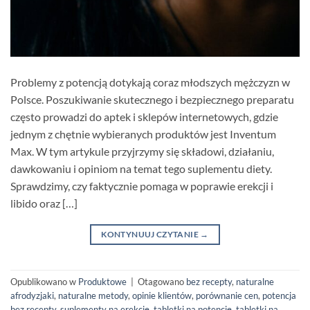
Problemy z potencją dotykają coraz młodszych mężczyzn w
Polsce. Poszukiwanie skutecznego i bezpiecznego preparatu
często prowadzi do aptek i sklepów internetowych, gdzie
jednym z chętnie wybieranych produktów jest Inventum
Max. W tym artykule przyjrzymy się składowi, działaniu,
dawkowaniu i opiniom na temat tego suplementu diety.
Sprawdzimy, czy faktycznie pomaga w poprawie erekcji i
libido oraz […]
KONTYNUUJ CZYTANIE
→
Opublikowano w
Produktowe
|
Otagowano
bez recepty
,
naturalne
afrodyzjaki
,
naturalne metody
,
opinie klientów
,
porównanie cen
,
potencja
bez recepty
,
suplementy na erekcję
,
tabletki na potencję
,
tabletki na