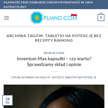
Przewiń
PŁATNOŚĆ PRZY ODBIORZE CHROŃ PRYWATNOŚĆ W 100%
AUTENTYCZNY
do
zawartości
0
ARCHIWA TAGÓW:
TABLETKI NA POTENCJĘ BEZ
RECEPTY RANKING
PRODUKTOWE
Inventum Max kapsułki – czy warto?
Sprawdzamy skład i opinie
OPUBLIKOWANO NA
2026-07-18
PRZEZ
TABLETKI NA POTENCJĘ
18
lip