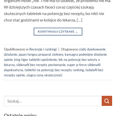
organizm mówi „nie”. I nie ma co udawać, że problemu nie ma.
W dzisiejszych czasach faceci coraz częściej szukają
skutecznych tabletek na potencję bez recepty, bo nikt nie
chce stać godzinami w kolejce do lekarza, […]
KONTYNUUJ CZYTANIE
→
Opublikowano w
Recenzje i rankingi
|
Otagowano
cialis dawkowanie
działanie
,
japan tengsu preparat ziołowy
,
kamagra podwójne działanie
opinie
,
king tiger tabletki opóźnienie
,
lek na potencję bez wizyty u
lekarza
,
sildenafil bez recepty porównanie
,
super p-force sildenafil
dapoksetyna
,
tabletki na potencję bez recepty ranking
,
tadalafil bez
recepty opinie
,
viagra cena skuteczność
Ostatnie wpisy