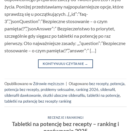
życia. Poniżej przedstawiamy najpopularniejsze opcje, które
sprawdzą się u początkujących. ,{„id”:”faq-
3″,”jsonQuestion”:”Bezpieczne stosowanie – o czym
pamiętać?”,”jsonAnswer”:” Bezpieczeństwo to priorytet,
szczególnie gdy sięgasz po tabletki na potencję po raz
pierwszy. Oto najważniejsze zasady: „,”question”:”Bezpieczne
stosowanie – o czym pamiętać?”,”answer”:” […]
KONTYNUUJ CZYTANIE
→
Opublikowano w
Zdrowie mężczyzn
|
Otagowano
bez recepty
,
potencja
,
potencja bez recepty
,
problemy seksualne
,
ranking 2026
,
sildenafil
,
sildenafil dawkowanie
,
skutki uboczne sildenafilu
,
tabletki na potencję
,
tabletki na potencję bez recepty ranking
RECENZJE I RANKINGI
Tabletki na potencję bez recepty – ranking i
porównanie 2025