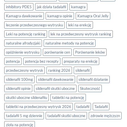
inhibitory PDE5
jak działa tadalafil
kamagra
Kamagra dawkowanie
kamagra opinie
Kamagra Oral Jelly
leczenie przedwczesnego wytrysku
leki na erekcję
Leki na potencję ranking
lek na przedwczesny wytrysk ranking
naturalne afrodyzjaki
naturalne metody na potencję
opóźnienie wytrysku
porównanie cen
Porównanie leków
potencja
potencja bez recepty
preparaty na erekcję
przedwczesny wytrysk
ranking 2026
sildenafil
sildenafil 100mg
sildenafil dawkowanie
sildenafil działanie
sildenafil opinie
sildenafil skutki uboczne
Skuteczność
skutki uboczne sildenafilu
tabletki na potencję
tabletki na przedwczesny wytrysk 2026
tadalafil
Tadalafil
tadalafil 5 mg dziennie
tadalafil skutki uboczne
zdrowie mężczyzn
zioła na potencję