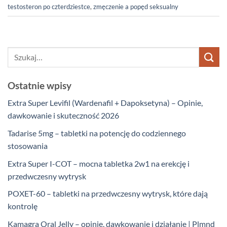
testosteron po czterdziestce
,
zmęczenie a popęd seksualny
Ostatnie wpisy
Extra Super Levifil (Wardenafil + Dapoksetyna) – Opinie,
dawkowanie i skuteczność 2026
Tadarise 5mg – tabletki na potencję do codziennego
stosowania
Extra Super I-COT – mocna tabletka 2w1 na erekcję i
przedwczesny wytrysk
POXET-60 – tabletki na przedwczesny wytrysk, które dają
kontrolę
Kamagra Oral Jelly – opinie, dawkowanie i działanie | Plmnd