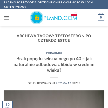
Przewiń
PŁATNOŚĆ PRZY ODBIORZE CHROŃ PRYWATNOŚĆ W 100%
AUTENTYCZNY
do
zawartości
0
ARCHIWA TAGÓW:
TESTOSTERON PO
CZTERDZIESTCE
PORADNIKI
Brak popędu seksualnego po 40 – jak
naturalnie odbudować libido w średnim
wieku?
OPUBLIKOWANO NA
2026-06-12
PRZEZ
12