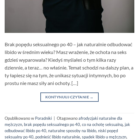
Brak popędu seksualnego po 40 – jak naturalnie odbudować
libido w średnim wieku? Masz wrażenie, że ochota na seks
gdzieś wyparowała? Kiedyś myślałeś o tym kilka razy
dziennie, a teraz… no właśnie. Temat schodzi na dalszy plan, a
ty łapiesz się na tym, że unikasz sytuacji intymnych, bo po
prostu nie masz siły ani ochoty. […]
KONTYNUUJ CZYTANIE
→
Opublikowano w
Poradniki
|
Otagowano
afrodyzjaki naturalne dla
mężczyzn
,
brak popędu seksualnego po 40
,
co na ochotę seksualną
,
jak
odbudować libido po 40
,
naturalne sposoby na libido
,
niski popęd
seksualny po 40
,
podnieść libido naturalnie
,
spadek libido u mężczyzn
,