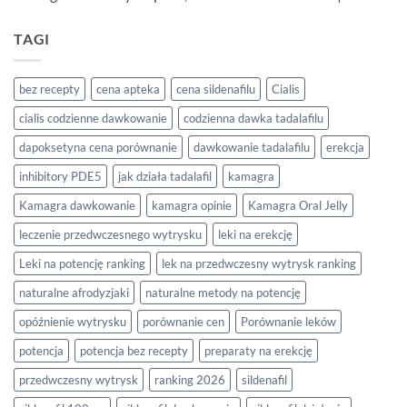
TAGI
bez recepty
cena apteka
cena sildenafilu
Cialis
cialis codzienne dawkowanie
codzienna dawka tadalafilu
dapoksetyna cena porównanie
dawkowanie tadalafilu
erekcja
inhibitory PDE5
jak działa tadalafil
kamagra
Kamagra dawkowanie
kamagra opinie
Kamagra Oral Jelly
leczenie przedwczesnego wytrysku
leki na erekcję
Leki na potencję ranking
lek na przedwczesny wytrysk ranking
naturalne afrodyzjaki
naturalne metody na potencję
opóźnienie wytrysku
porównanie cen
Porównanie leków
potencja
potencja bez recepty
preparaty na erekcję
przedwczesny wytrysk
ranking 2026
sildenafil