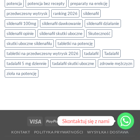
potencja
potencja bez recepty
preparaty na erekcję
przedwczesny wytrysk
ranking 2026
sildenafil
sildenafil 100mg
sildenafil dawkowanie
sildenafil działanie
sildenafil opinie
sildenafil skutki uboczne
Skuteczność
skutki uboczne sildenafilu
tabletki na potencję
tabletki na przedwczesny wytrysk 2026
tadalafil
Tadalafil
tadalafil 5 mg dziennie
tadalafil skutki uboczne
zdrowie mężczyzn
zioła na potencję
Skontaktuj się z nami
Visa
PayPal
Stripe
MasterCard
Cash
On
KONTAKT
POLITYKA PRYWATNOŚCI
WYSYŁKA I DOSTAWA
Delivery