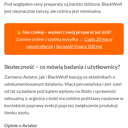
Pod względem ceny preparaty są bardzo zbliżone. BlackWolf
jest nieznacznie tańszy, ale różnica jest minimalna.
Nie czekaj – wybierz swój preparat już dziś!
Zamów online z szybką wysyłką →
Cialis 20 mg w
naszej ofercie
|
Sprawdź Viagra 100 mg
Skuteczność – co mówią badania i użytkownicy?
Zarówno Aviator, jak i BlackWolf bazują na składnikach o
udokumentowanym działaniu. Maca peruwiańska i żeń-szeń
od lat są badane pod kątem wpływu na libido i sprawność
seksualną. L-arginina z kolei ma solidne podstawy naukowe w
kontekście poprawy erekcji poprzez zwiększenie produkcji
tlenku azotu.
Opinie o Aviator