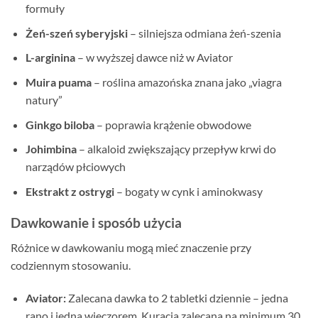
formuły
Żeń-szeń syberyjski
– silniejsza odmiana żeń-szenia
L-arginina
– w wyższej dawce niż w Aviator
Muira puama
– roślina amazońska znana jako „viagra
natury”
Ginkgo biloba
– poprawia krążenie obwodowe
Johimbina
– alkaloid zwiększający przepływ krwi do
narządów płciowych
Ekstrakt z ostrygi
– bogaty w cynk i aminokwasy
Dawkowanie i sposób użycia
Różnice w dawkowaniu mogą mieć znaczenie przy
codziennym stosowaniu.
Aviator:
Zalecana dawka to 2 tabletki dziennie – jedna
rano i jedna wieczorem. Kuracja zalecana na minimum 30