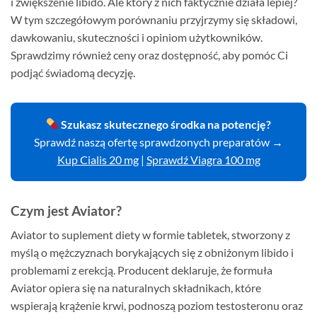
i zwiększenie libido. Ale który z nich faktycznie działa lepiej?
W tym szczegółowym porównaniu przyjrzymy się składowi,
dawkowaniu, skuteczności i opiniom użytkowników.
Sprawdzimy również ceny oraz dostępność, aby pomóc Ci
podjąć świadomą decyzję.
Szukasz skutecznego środka na potencję?
Sprawdź naszą ofertę sprawdzonych preparatów →
Kup Cialis 20 mg
|
Sprawdź Viagra 100 mg
Czym jest Aviator?
Aviator to suplement diety w formie tabletek, stworzony z
myślą o mężczyznach borykających się z obniżonym libido i
problemami z erekcją. Producent deklaruje, że formuła
Aviator opiera się na naturalnych składnikach, które
wspierają krążenie krwi, podnoszą poziom testosteronu oraz