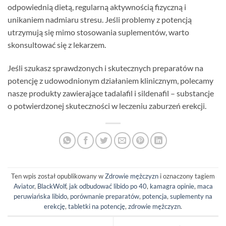
odpowiednią dietą, regularną aktywnością fizyczną i
unikaniem nadmiaru stresu. Jeśli problemy z potencją
utrzymują się mimo stosowania suplementów, warto
skonsultować się z lekarzem.
Jeśli szukasz sprawdzonych i skutecznych preparatów na
potencję z udowodnionym działaniem klinicznym, polecamy
nasze produkty zawierające tadalafil i sildenafil – substancje
o potwierdzonej skuteczności w leczeniu zaburzeń erekcji.
Ten wpis został opublikowany w
Zdrowie mężczyzn
i oznaczony tagiem
Aviator
,
BlackWolf
,
jak odbudować libido po 40
,
kamagra opinie
,
maca
peruwiańska libido
,
porównanie preparatów
,
potencja
,
suplementy na
erekcję
,
tabletki na potencję
,
zdrowie mężczyzn
.