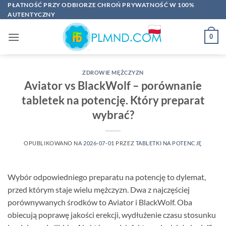
Przewiń
PŁATNOŚĆ PRZY ODBIORZE CHROŃ PRYWATNOŚĆ W 100%
AUTENTYCZNY
do
zawartości
0
ZDROWIE MĘŻCZYZN
Aviator vs BlackWolf – porównanie
tabletek na potencję. Który preparat
wybrać?
OPUBLIKOWANO NA
2026-07-01
PRZEZ
TABLETKI NA POTENCJĘ
Wybór odpowiedniego preparatu na potencję to dylemat,
przed którym staje wielu mężczyzn. Dwa z najczęściej
porównywanych środków to Aviator i BlackWolf. Oba
obiecują poprawę jakości erekcji, wydłużenie czasu stosunku