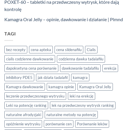
POXET-60 – tabletki na przedwczesny wytrysk, które dają
kontrolę
Kamagra Oral Jelly – opinie, dawkowanie i działanie | Plmnd
TAGI
bez recepty
cena apteka
cena sildenafilu
Cialis
cialis codzienne dawkowanie
codzienna dawka tadalafilu
dapoksetyna cena porównanie
dawkowanie tadalafilu
erekcja
inhibitory PDE5
jak działa tadalafil
kamagra
Kamagra dawkowanie
kamagra opinie
Kamagra Oral Jelly
leczenie przedwczesnego wytrysku
leki na erekcję
Leki na potencję ranking
lek na przedwczesny wytrysk ranking
naturalne afrodyzjaki
naturalne metody na potencję
opóźnienie wytrysku
porównanie cen
Porównanie leków