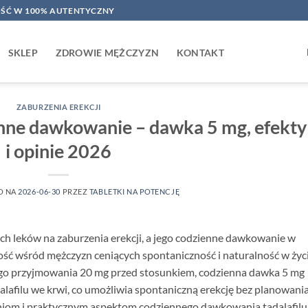
ŚĆ W 100% AUTENTYCZNY
SKLEP
ZDROWIE MĘŻCZYZN
KONTAKT
ZABURZENIA EREKCJI
zienne dawkowanie – dawka 5 mg, efekty
i opinie 2026
O NA
2026-06-30
PRZEZ
TABLETKI NA POTENCJĘ
szych leków na zaburzenia erekcji, a jego codzienne dawkowanie w
ość wśród mężczyzn ceniących spontaniczność i naturalność w życ
go przyjmowania 20 mg przed stosunkiem, codzienna dawka 5 mg
lafilu we krwi, co umożliwia spontaniczną erekcję bez planowania
iniom i praktycznym aspektom codziennego dawkowania tadalafilu