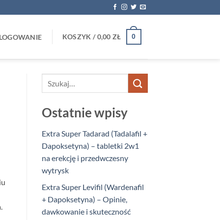
KOSZYK /
0,00
ZŁ
0
LOGOWANIE
Ostatnie wpisy
Extra Super Tadarad (Tadalafil +
Dapoksetyna) – tabletki 2w1
na erekcję i przedwczesny
wytrysk
iu
Extra Super Levifil (Wardenafil
+ Dapoksetyna) – Opinie,
.
dawkowanie i skuteczność
.