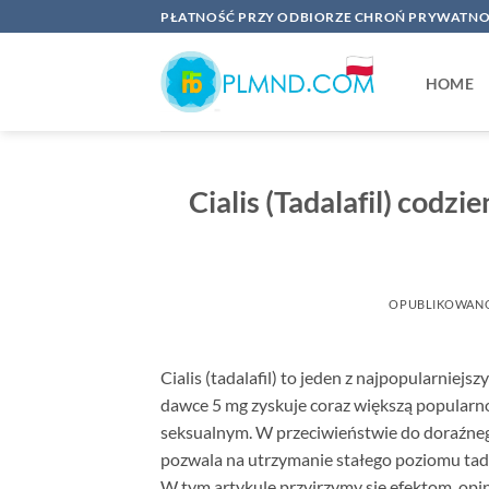
Przewiń
PŁATNOŚĆ PRZY ODBIORZE CHROŃ PRYWATNO
do
zawartości
HOME
Cialis (Tadalafil) cod
OPUBLIKOWAN
Cialis (tadalafil) to jeden z najpopularniej
dawce 5 mg zyskuje coraz większą popularn
seksualnym. W przeciwieństwie do doraźne
pozwala na utrzymanie stałego poziomu tada
W tym artykule przyjrzymy się efektom, op