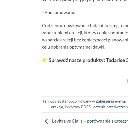
>Podsumowanie
Codzienne dawkowanie tadalafilu 5 mg to n
zaburzeniami erekcji, którzy cenią spontani
wsparcie erekcji bez konieczności planowani
celu dobrania optymalnej dawki.
Sprawdź nasze produkty:
Tadarise 
Ten wpis został opublikowany w
Zaburzenia erekcji
i
erekcja
,
inhibitory PDE5
,
leczenie przedwczes
Levitra vs Cialis – porównanie skuteczn