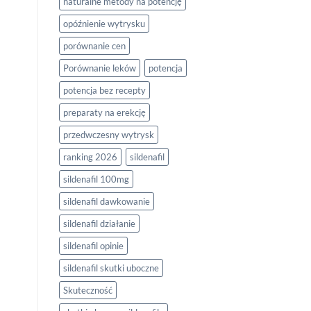
naturalne metody na potencję
opóźnienie wytrysku
porównanie cen
Porównanie leków
potencja
potencja bez recepty
preparaty na erekcję
przedwczesny wytrysk
ranking 2026
sildenafil
sildenafil 100mg
sildenafil dawkowanie
sildenafil działanie
sildenafil opinie
sildenafil skutki uboczne
Skuteczność