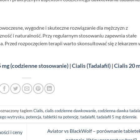
owoczesne, wygodne i skuteczne rozwiązanie dla mężczyzn z
czność i naturalność. Przy regularnym stosowaniu zapewnia stałe
a. Przed rozpoczęciem terapii warto skonsultować się z lekarzem 
5 mg (codzienne stosowanie)
|
Cialis (Tadalafil)
|
Cialis 20 
 oznaczony tagiem
Cialis
,
cialis codzienne dawkowanie
,
codzienna dawka tadala
nego wytrysku
,
potencja
,
tabletki na potencję
,
tadalafil
,
tadalafil 5 mg dziennie
.
Aviator vs BlackWolf – porównanie tablete
ości i ceny
potencję. Który preparat wybrać?