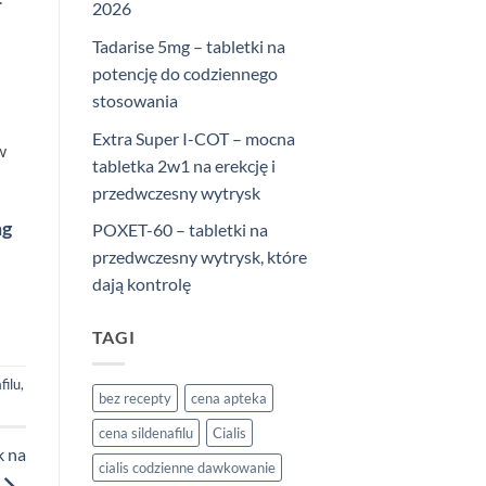
2026
Tadarise 5mg – tabletki na
potencję do codziennego
stosowania
Extra Super I-COT – mocna
w
tabletka 2w1 na erekcję i
przedwczesny wytrysk
mg
POXET-60 – tabletki na
przedwczesny wytrysk, które
dają kontrolę
TAGI
filu
,
bez recepty
cena apteka
cena sildenafilu
Cialis
k na
cialis codzienne dawkowanie