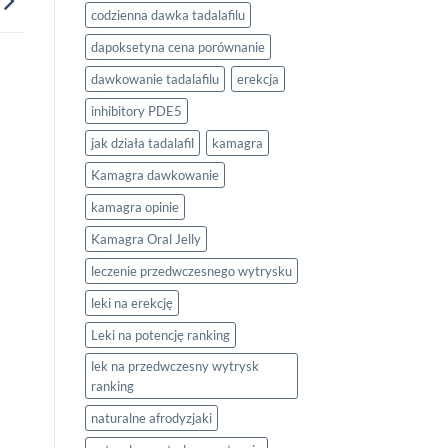
codzienna dawka tadalafilu
dapoksetyna cena porównanie
dawkowanie tadalafilu
erekcja
inhibitory PDE5
jak działa tadalafil
kamagra
Kamagra dawkowanie
kamagra opinie
Kamagra Oral Jelly
leczenie przedwczesnego wytrysku
leki na erekcję
Leki na potencję ranking
lek na przedwczesny wytrysk
ranking
naturalne afrodyzjaki