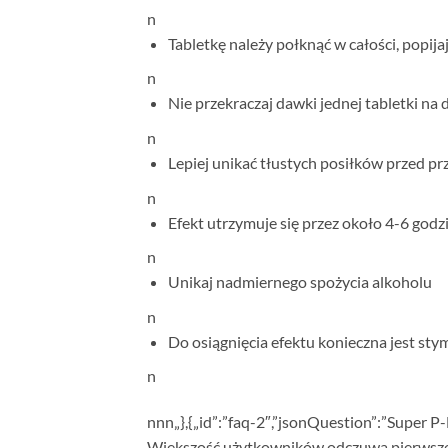
n
Tabletkę należy połknąć w całości, popij
n
Nie przekraczaj dawki jednej tabletki na
n
Lepiej unikać tłustych posiłków przed p
n
Efekt utrzymuje się przez około 4-6 godz
n
Unikaj nadmiernego spożycia alkoholu
n
Do osiągnięcia efektu konieczna jest sty
n
n
nn
„},{„id”:”faq-2″,”jsonQuestion”:”Super P-
Większość użytkowników odczuwa pierwsze 