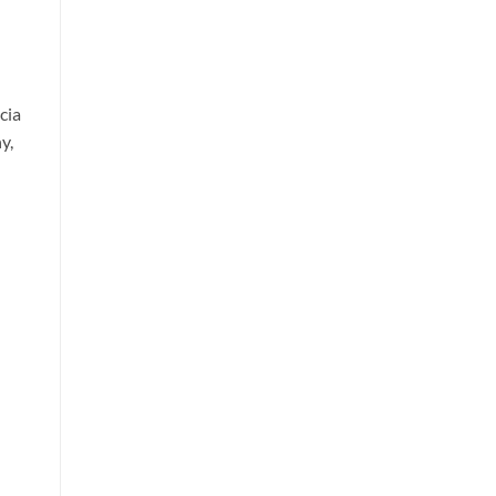
cia
y,