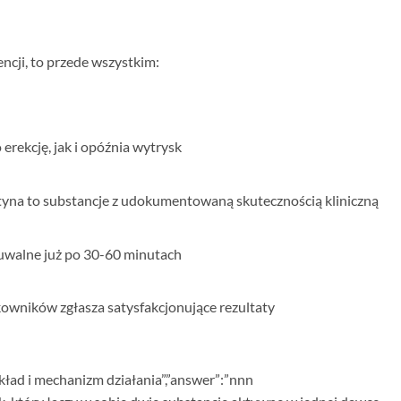
encji, to przede wszystkim:
rekcję, jak i opóźnia wytrysk
etyna to substancje z udokumentowaną skutecznością kliniczną
uwalne już po 30-60 minutach
owników zgłasza satysfakcjonujące rezultaty
kład i mechanizm działania”,”answer”:”
nn
n