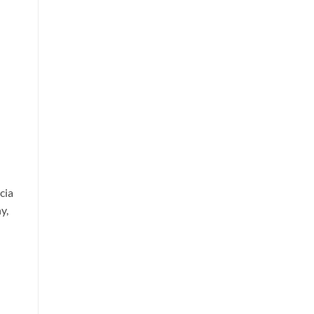
cia
y,