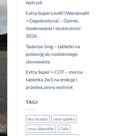
wytrysk
Extra Super Levifil (Wardenafil
+ Dapoksetyna) – Opinie,
dawkowanie i skuteczność
2026
Tadarise 5mg – tabletki na
potencję do codziennego
stosowania
Extra Super I-COT – mocna
tabletka 2w1 na erekcję i
przedwczesny wytrysk
TAGI
bez recepty
cena apteka
cena sildenafilu
Cialis