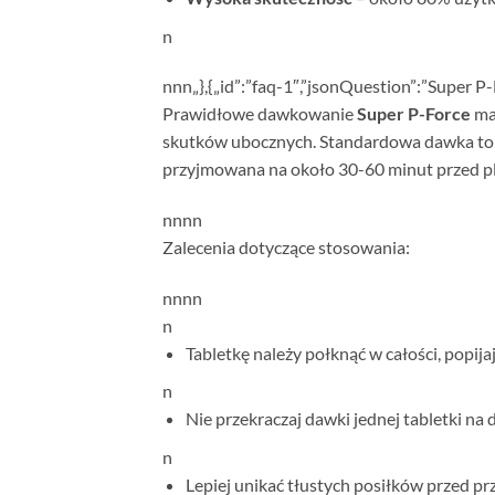
n
n
nn
„},{„id”:”faq-1″,”jsonQuestion”:”Super 
Prawidłowe dawkowanie
Super P-Force
ma 
skutków ubocznych. Standardowa dawka t
przyjmowana na około 30-60 minut przed 
n
nn
n
Zalecenia dotyczące stosowania:
n
nn
n
n
Tabletkę należy połknąć w całości, popij
n
Nie przekraczaj dawki jednej tabletki na
n
Lepiej unikać tłustych posiłków przed p