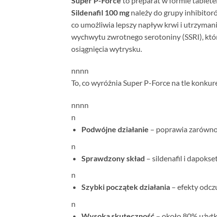
Super P-Force
to preparat w formie tablete
Sildenafil 100 mg
należy do grupy inhibitor
co umożliwia lepszy napływ krwi i utrzymanie
wychwytu zwrotnego serotoniny (SSRI), kt
osiągnięcia wytrysku.
n
nn
n
To, co wyróżnia Super P-Force na tle konkur
n
nn
n
n
Podwójne działanie
– poprawia zarówno e
n
Sprawdzony skład
– sildenafil i dapoks
n
Szybki początek działania
– efekty odcz
n
Wysoka skuteczność
– około 80% użytk