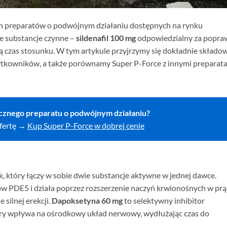
ych preparatów o podwójnym działaniu dostępnych na rynku
e substancje czynne –
sildenafil 100 mg
odpowiedzialny za popra
 czas stosunku. W tym artykule przyjrzymy się dokładnie składow
ytkowników, a także porównamy Super P-Force z innymi preparat
cznego preparatu o podwójnym działaniu?
ofertę →
Kup Super P-Force w dobrej cenie
k, który łączy w sobie dwie substancje aktywne w jednej dawce.
ów PDE5 i działa poprzez rozszerzenie naczyń krwionośnych w prą
 silnej erekcji.
Dapoksetyna 60 mg
to selektywny inhibitor
óry wpływa na ośrodkowy układ nerwowy, wydłużając czas do