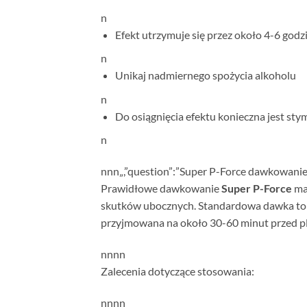
n
Efekt utrzymuje się przez około 4-6 godz
n
Unikaj nadmiernego spożycia alkoholu
n
Do osiągnięcia efektu konieczna jest sty
n
n
nn
„,”question”:”Super P-Force dawkowanie 
Prawidłowe dawkowanie
Super P-Force
ma 
skutków ubocznych. Standardowa dawka t
przyjmowana na około 30-60 minut przed 
n
nn
n
Zalecenia dotyczące stosowania:
n
nn
n