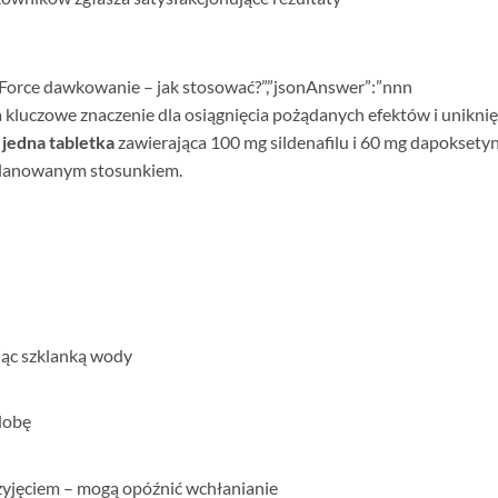
P-Force dawkowanie – jak stosować?”,”jsonAnswer”:”
nn
n
kluczowe znaczenie dla osiągnięcia pożądanych efektów i uniknię
o
jedna tabletka
zawierająca 100 mg sildenafilu i 60 mg dapoksetyn
planowanym stosunkiem.
ając szklanką wody
 dobę
rzyjęciem – mogą opóźnić wchłanianie