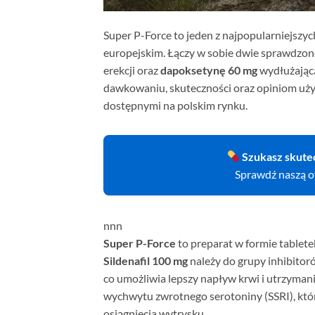
Super P-Force to jeden z najpopularniejsz
europejskim. Łączy w sobie dwie sprawdzon
erekcji oraz
dapoksetynę 60 mg
wydłużającą
dawkowaniu, skuteczności oraz opiniom uż
dostępnymi na polskim rynku.
Szukasz skute
Sprawdź naszą 
nn
n
Super P-Force
to preparat w formie tablete
Sildenafil 100 mg
należy do grupy inhibitor
co umożliwia lepszy napływ krwi i utrzymanie
wychwytu zwrotnego serotoniny (SSRI), kt
osiągnięcia wytrysku.