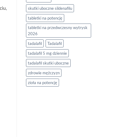
ciu,
skutki uboczne sildenafilu
tabletki na potencję
tabletki na przedwczesny wytrysk
2026
tadalafil
Tadalafil
tadalafil 5 mg dziennie
tadalafil skutki uboczne
zdrowie mężczyzn
zioła na potencję