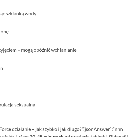
ając szklanką wody
 dobę
rzyjęciem – mogą opóźnić wchłanianie
in
mulacja seksualna
Force działanie – jak szybko i jak długo?”,”jsonAnswer”:”
nn
n
efekty już po
30-45 minutach
od przyjęcia tabletki. Sildenafil