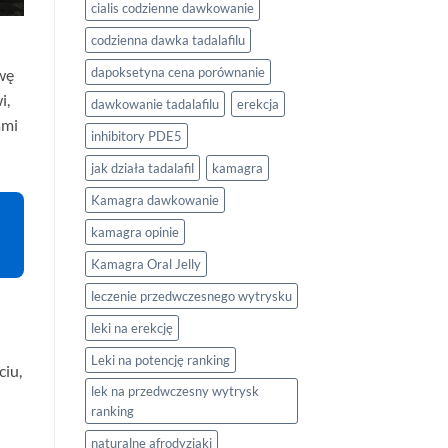
cialis codzienne dawkowanie
codzienna dawka tadalafilu
dapoksetyna cena porównanie
wę
i,
dawkowanie tadalafilu
erekcja
ami
inhibitory PDE5
jak działa tadalafil
kamagra
Kamagra dawkowanie
kamagra opinie
Kamagra Oral Jelly
leczenie przedwczesnego wytrysku
leki na erekcję
Leki na potencję ranking
ciu,
lek na przedwczesny wytrysk
ranking
naturalne afrodyzjaki