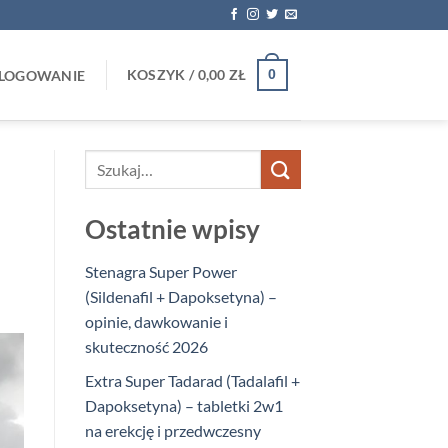
KOSZYK /
0,00
ZŁ
0
LOGOWANIE
Ostatnie wpisy
Stenagra Super Power
(Sildenafil + Dapoksetyna) –
opinie, dawkowanie i
skuteczność 2026
Extra Super Tadarad (Tadalafil +
Dapoksetyna) – tabletki 2w1
na erekcję i przedwczesny