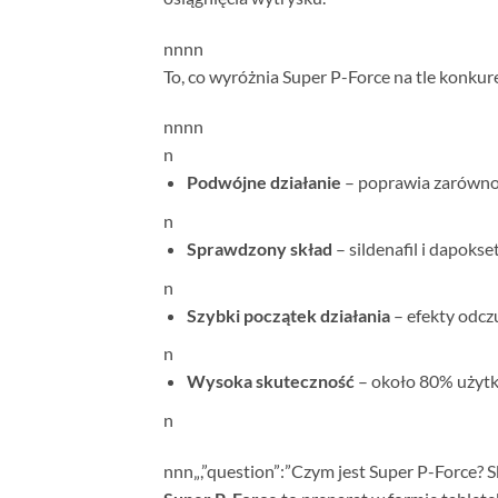
n
nn
n
To, co wyróżnia Super P-Force na tle konkur
n
nn
n
n
Podwójne działanie
– poprawia zarówno e
n
Sprawdzony skład
– sildenafil i dapoks
n
Szybki początek działania
– efekty odcz
n
Wysoka skuteczność
– około 80% użytk
n
n
nn
„,”question”:”Czym jest Super P-Force? S