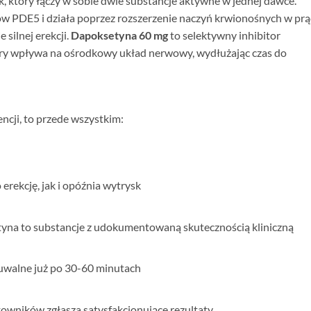
k, który łączy w sobie dwie substancje aktywne w jednej dawce.
ów PDE5 i działa poprzez rozszerzenie naczyń krwionośnych w prą
 silnej erekcji.
Dapoksetyna 60 mg
to selektywny inhibitor
óry wpływa na ośrodkowy układ nerwowy, wydłużając czas do
encji, to przede wszystkim:
rekcję, jak i opóźnia wytrysk
etyna to substancje z udokumentowaną skutecznością kliniczną
uwalne już po 30-60 minutach
owników zgłasza satysfakcjonujące rezultaty