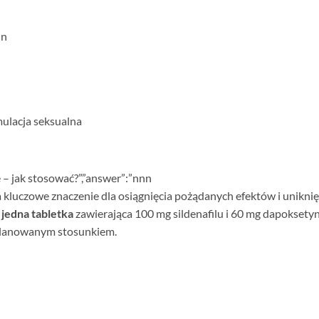
in
mulacja seksualna
– jak stosować?”,”answer”:”
nn
n
kluczowe znaczenie dla osiągnięcia pożądanych efektów i uniknię
o
jedna tabletka
zawierająca 100 mg sildenafilu i 60 mg dapoksetyn
planowanym stosunkiem.