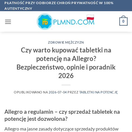
Przewiń
PŁATNOŚĆ PRZY ODBIORZE CHROŃ PRYWATNOŚĆ W 100%
AUTENTYCZNY
do
zawartości
0
ZDROWIE MĘŻCZYZN
Czy warto kupować tabletki na
potencję na Allegro?
Bezpieczeństwo, opinie i poradnik
2026
OPUBLIKOWANO NA
2026-07-04
PRZEZ
TABLETKI NA POTENCJĘ
Allegro a regulamin – czy sprzedaż tabletek na
potencję jest dozwolona?
Allegro ma jasne zasady dotyczące sprzedaży produktów