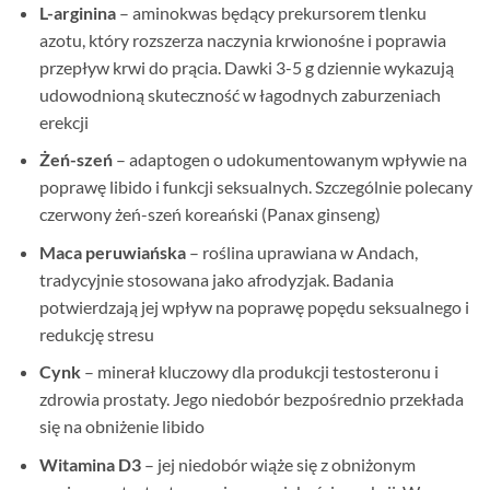
L-arginina
– aminokwas będący prekursorem tlenku
azotu, który rozszerza naczynia krwionośne i poprawia
przepływ krwi do prącia. Dawki 3-5 g dziennie wykazują
udowodnioną skuteczność w łagodnych zaburzeniach
erekcji
Żeń-szeń
– adaptogen o udokumentowanym wpływie na
poprawę libido i funkcji seksualnych. Szczególnie polecany
czerwony żeń-szeń koreański (Panax ginseng)
Maca peruwiańska
– roślina uprawiana w Andach,
tradycyjnie stosowana jako afrodyzjak. Badania
potwierdzają jej wpływ na poprawę popędu seksualnego i
redukcję stresu
Cynk
– minerał kluczowy dla produkcji testosteronu i
zdrowia prostaty. Jego niedobór bezpośrednio przekłada
się na obniżenie libido
Witamina D3
– jej niedobór wiąże się z obniżonym