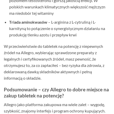
poziomem testosteronu i gorszą jakością erekcji. W
polskich warunkach klimatycznych większość mężczyzn
ma niedobór tej witaminy
Triada aminokwasów
– L-arginina z L-cytruliną i L-
karnityną to połączenie o synergistycznym działaniu na
produkcję tlenku azotu i przepływ krwi
W przeciwieństwie do tabletek na potencję z niepewnych
źródeł na Allegro, wybierając sprawdzone preparaty z
legalnych i certyfikowanych źródeł, masz pewność, że
otrzymujesz to, za co zapłaciłeś – bez ryzyka dla zdrowia, z
deklarowaną dawką składników aktywnych i pełną
informacją o składzie.
Podsumowanie – czy Allegro to dobre miejsce na
zakup tabletek na potencję?
Allegro jako platforma zakupowa ma wiele zalet – wygodę,
szybkość, znajomy interfejs i program ochrony kupujących.