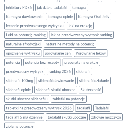
inhibitory PDE5
jak działa tadalafil
kamagra
Kamagra dawkowanie
kamagra opinie
Kamagra Oral Jelly
leczenie przedwczesnego wytrysku
leki na erekcję
Leki na potencję ranking
lek na przedwczesny wytrysk ranking
naturalne afrodyzjaki
naturalne metody na potencję
opóźnienie wytrysku
porównanie cen
Porównanie leków
potencja
potencja bez recepty
preparaty na erekcję
przedwczesny wytrysk
ranking 2026
sildenafil
sildenafil 100mg
sildenafil dawkowanie
sildenafil działanie
sildenafil opinie
sildenafil skutki uboczne
Skuteczność
skutki uboczne sildenafilu
tabletki na potencję
tabletki na przedwczesny wytrysk 2026
tadalafil
Tadalafil
tadalafil 5 mg dziennie
tadalafil skutki uboczne
zdrowie mężczyzn
zioła na potencję