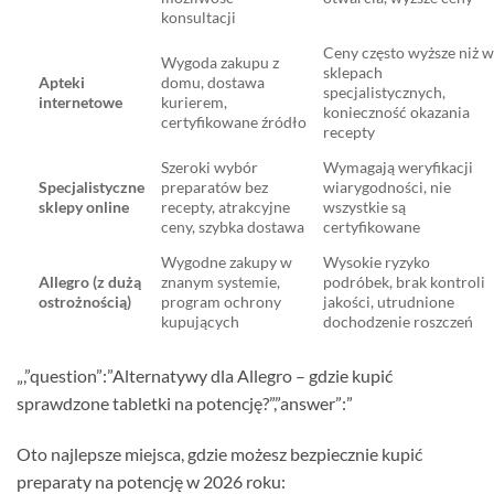
konsultacji
Ceny często wyższe niż 
Wygoda zakupu z
sklepach
Apteki
domu, dostawa
specjalistycznych,
internetowe
kurierem,
konieczność okazania
certyfikowane źródło
recepty
Szeroki wybór
Wymagają weryfikacji
Specjalistyczne
preparatów bez
wiarygodności, nie
sklepy online
recepty, atrakcyjne
wszystkie są
ceny, szybka dostawa
certyfikowane
Wygodne zakupy w
Wysokie ryzyko
Allegro (z dużą
znanym systemie,
podróbek, brak kontroli
ostrożnością)
program ochrony
jakości, utrudnione
kupujących
dochodzenie roszczeń
„,”question”:”Alternatywy dla Allegro – gdzie kupić
sprawdzone tabletki na potencję?”,”answer”:”
Oto najlepsze miejsca, gdzie możesz bezpiecznie kupić
preparaty na potencję w 2026 roku: