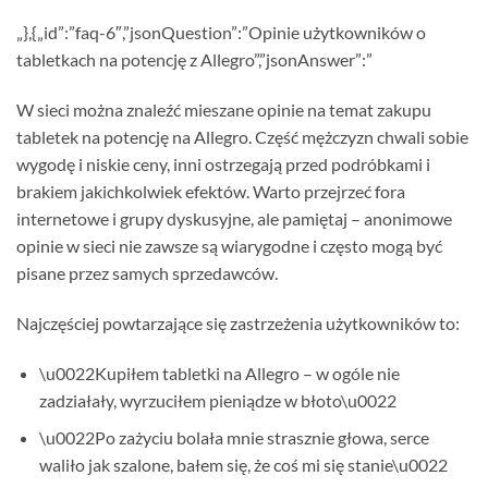
„},{„id”:”faq-6″,”jsonQuestion”:”Opinie użytkowników o
tabletkach na potencję z Allegro”,”jsonAnswer”:”
W sieci można znaleźć mieszane opinie na temat zakupu
tabletek na potencję na Allegro. Część mężczyzn chwali sobie
wygodę i niskie ceny, inni ostrzegają przed podróbkami i
brakiem jakichkolwiek efektów. Warto przejrzeć fora
internetowe i grupy dyskusyjne, ale pamiętaj – anonimowe
opinie w sieci nie zawsze są wiarygodne i często mogą być
pisane przez samych sprzedawców.
Najczęściej powtarzające się zastrzeżenia użytkowników to:
\u0022Kupiłem tabletki na Allegro – w ogóle nie
zadziałały, wyrzuciłem pieniądze w błoto\u0022
\u0022Po zażyciu bolała mnie strasznie głowa, serce
waliło jak szalone, bałem się, że coś mi się stanie\u0022