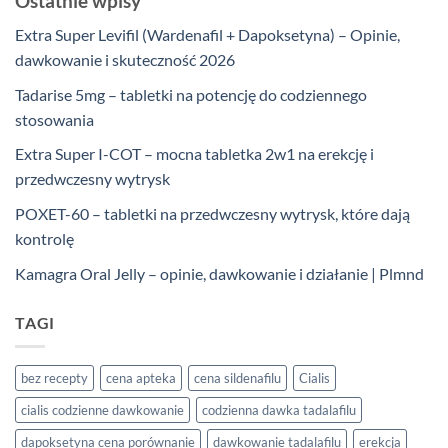
Ostatnie wpisy
Extra Super Levifil (Wardenafil + Dapoksetyna) – Opinie,
dawkowanie i skuteczność 2026
Tadarise 5mg – tabletki na potencję do codziennego
stosowania
Extra Super I-COT – mocna tabletka 2w1 na erekcję i
przedwczesny wytrysk
POXET-60 – tabletki na przedwczesny wytrysk, które dają
kontrolę
Kamagra Oral Jelly – opinie, dawkowanie i działanie | Plmnd
TAGI
bez recepty
cena apteka
cena sildenafilu
Cialis
cialis codzienne dawkowanie
codzienna dawka tadalafilu
dapoksetyna cena porównanie
dawkowanie tadalafilu
erekcja