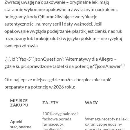
Zwracaj uwagę na opakowanie – oryginalne leki mają
starannie wykonane opakowania z wyraźnym nadrukiem,
hologramy, kody QR umożliwiające weryfikację
autentyczności, numery serii i daty ważności. Jeśli
opakowanie wygląda podejrzanie, plastik jest cienki, nadruk
rozmazany lub brakuje ulotki w języku polskim – nie ryzykuj
swojego zdrowia.
„},{„id”:”faq-5″,”jsonQuestion”:”Alternatywy dla Allegro –
gdzie kupić sprawdzone tabletki na potencję?”,”jsonAnswer”:”
Oto najlepsze miejsca, gdzie możesz bezpiecznie kupić
preparaty na potencję w 2026 roku:
MIEJSCE
ZALETY
WADY
ZAKUPU
100% oryginalności,
fachowa porada
Wymaga recepty na leki,
Apteki
farmaceuty,
ograniczone godziny
stacjonarne
możliwość
otwarcia, wyższe ceny