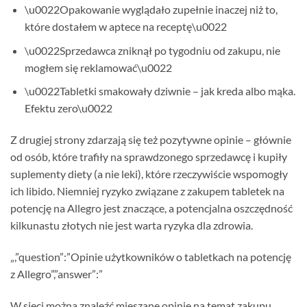
\u0022Opakowanie wyglądało zupełnie inaczej niż to,
które dostałem w aptece na receptę\u0022
\u0022Sprzedawca zniknął po tygodniu od zakupu, nie
mogłem się reklamować\u0022
\u0022Tabletki smakowały dziwnie – jak kreda albo mąka.
Efektu zero\u0022
Z drugiej strony zdarzają się też pozytywne opinie – głównie
od osób, które trafiły na sprawdzonego sprzedawcę i kupiły
suplementy diety (a nie leki), które rzeczywiście wspomogły
ich libido. Niemniej ryzyko związane z zakupem tabletek na
potencję na Allegro jest znaczące, a potencjalna oszczędność
kilkunastu złotych nie jest warta ryzyka dla zdrowia.
„,”question”:”Opinie użytkowników o tabletkach na potencję
z Allegro”,”answer”:”
W sieci można znaleźć mieszane opinie na temat zakupu