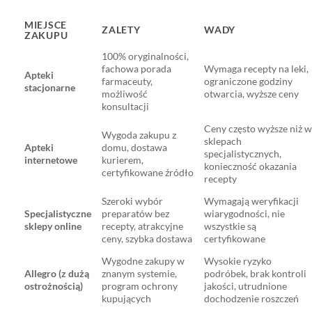
MIEJSCE
ZALETY
WADY
ZAKUPU
100% oryginalności,
fachowa porada
Wymaga recepty na leki,
Apteki
farmaceuty,
ograniczone godziny
stacjonarne
możliwość
otwarcia, wyższe ceny
konsultacji
Ceny często wyższe niż 
Wygoda zakupu z
sklepach
Apteki
domu, dostawa
specjalistycznych,
internetowe
kurierem,
konieczność okazania
certyfikowane źródło
recepty
Szeroki wybór
Wymagają weryfikacji
Specjalistyczne
preparatów bez
wiarygodności, nie
sklepy online
recepty, atrakcyjne
wszystkie są
ceny, szybka dostawa
certyfikowane
Wygodne zakupy w
Wysokie ryzyko
Allegro (z dużą
znanym systemie,
podróbek, brak kontroli
ostrożnością)
program ochrony
jakości, utrudnione
kupujących
dochodzenie roszczeń