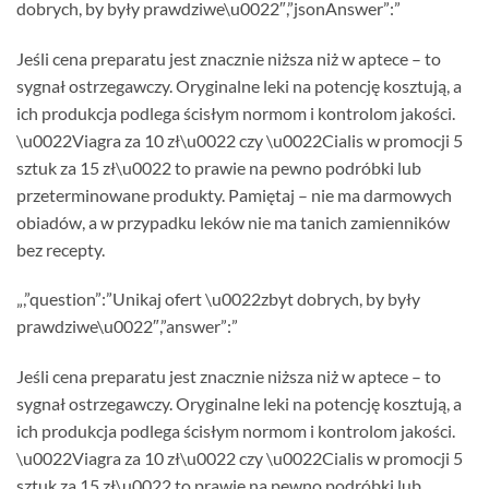
dobrych, by były prawdziwe\u0022″,”jsonAnswer”:”
Jeśli cena preparatu jest znacznie niższa niż w aptece – to
sygnał ostrzegawczy. Oryginalne leki na potencję kosztują, a
ich produkcja podlega ścisłym normom i kontrolom jakości.
\u0022Viagra za 10 zł\u0022 czy \u0022Cialis w promocji 5
sztuk za 15 zł\u0022 to prawie na pewno podróbki lub
przeterminowane produkty. Pamiętaj – nie ma darmowych
obiadów, a w przypadku leków nie ma tanich zamienników
bez recepty.
„,”question”:”Unikaj ofert \u0022zbyt dobrych, by były
prawdziwe\u0022″,”answer”:”
Jeśli cena preparatu jest znacznie niższa niż w aptece – to
sygnał ostrzegawczy. Oryginalne leki na potencję kosztują, a
ich produkcja podlega ścisłym normom i kontrolom jakości.
\u0022Viagra za 10 zł\u0022 czy \u0022Cialis w promocji 5
sztuk za 15 zł\u0022 to prawie na pewno podróbki lub