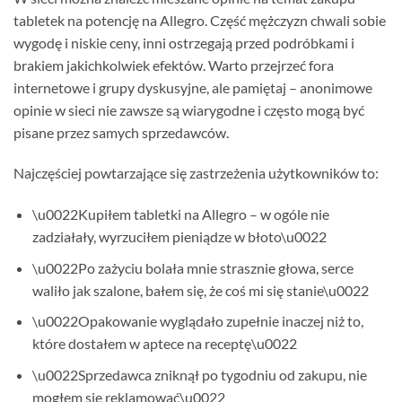
tabletek na potencję na Allegro. Część mężczyzn chwali sobie
wygodę i niskie ceny, inni ostrzegają przed podróbkami i
brakiem jakichkolwiek efektów. Warto przejrzeć fora
internetowe i grupy dyskusyjne, ale pamiętaj – anonimowe
opinie w sieci nie zawsze są wiarygodne i często mogą być
pisane przez samych sprzedawców.
Najczęściej powtarzające się zastrzeżenia użytkowników to:
\u0022Kupiłem tabletki na Allegro – w ogóle nie
zadziałały, wyrzuciłem pieniądze w błoto\u0022
\u0022Po zażyciu bolała mnie strasznie głowa, serce
waliło jak szalone, bałem się, że coś mi się stanie\u0022
\u0022Opakowanie wyglądało zupełnie inaczej niż to,
które dostałem w aptece na receptę\u0022
\u0022Sprzedawca zniknął po tygodniu od zakupu, nie
mogłem się reklamować\u0022